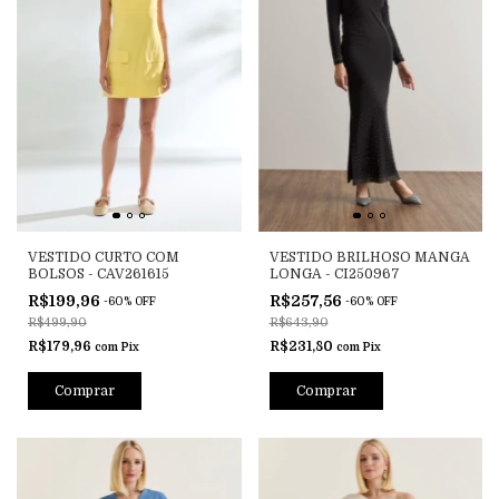
VESTIDO CURTO COM
VESTIDO BRILHOSO MANGA
BOLSOS - CAV261615
LONGA - CI250967
R$199,96
R$257,56
-
60
%
OFF
-
60
%
OFF
R$499,90
R$643,90
R$179,96
R$231,80
com
Pix
com
Pix
Comprar
Comprar