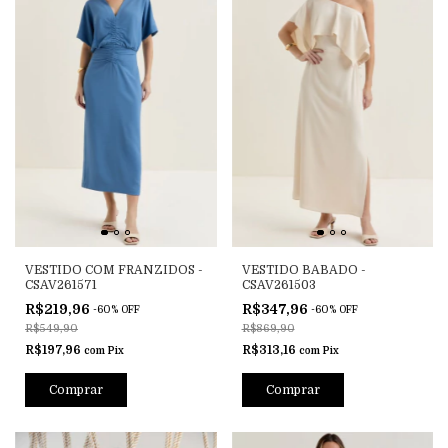
VESTIDO COM FRANZIDOS -
VESTIDO BABADO -
CSAV261571
CSAV261503
R$219,96
R$347,96
-
60
%
OFF
-
60
%
OFF
R$549,90
R$869,90
R$197,96
R$313,16
com
Pix
com
Pix
Comprar
Comprar