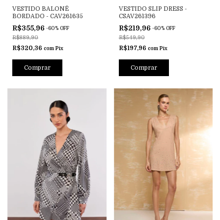
VESTIDO BALONÊ
VESTIDO SLIP DRESS -
BORDADO - CAV261635
CSAV261396
R$355,96
R$219,96
-
60
%
OFF
-
60
%
OFF
R$889,90
R$549,90
R$320,36
R$197,96
com
Pix
com
Pix
Comprar
Comprar