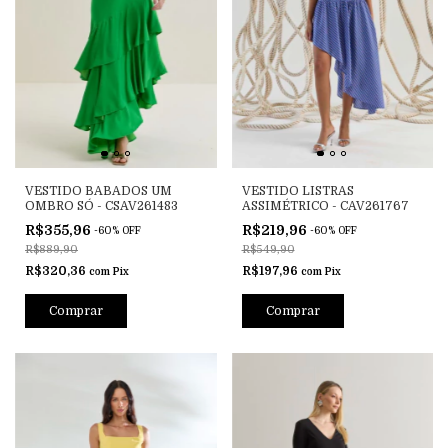
VESTIDO BABADOS UM
VESTIDO LISTRAS
OMBRO SÓ - CSAV261483
ASSIMÉTRICO - CAV261767
R$355,96
R$219,96
-
60
%
OFF
-
60
%
OFF
R$889,90
R$549,90
R$320,36
R$197,96
com
Pix
com
Pix
Comprar
Comprar