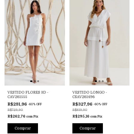
VESTIDO FLORES 3D -
VESTIDO LONGO -
CAV261555
CSAV261496
R$291,96
R$327,96
-
60
%
OFF
-
60
%
OFF
R$729,90
R$819,90
R$262,76
R$295,16
com
Pix
com
Pix
Comprar
Comprar