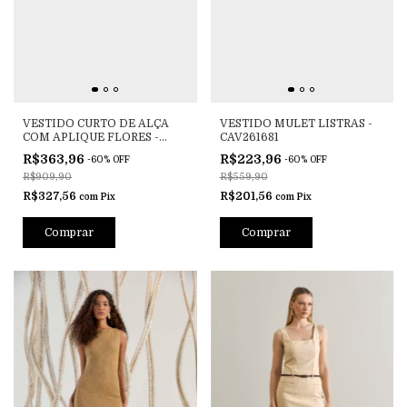
VESTIDO CURTO DE ALÇA
VESTIDO MULET LISTRAS -
COM APLIQUE FLORES -
CAV261681
CV261481
R$363,96
R$223,96
-
60
%
OFF
-
60
%
OFF
R$909,90
R$559,90
R$327,56
R$201,56
com
Pix
com
Pix
Comprar
Comprar