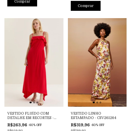
Comprar
Comprar
VESTIDO FLUÍDO COM
VESTIDO LINHO
DETALHE EM RECORTES -
ESTAMPADO - CSV261264
CSAV261568
R$263,96
R$319,96
-
60
%
OFF
-
60
%
OFF
R$659,90
R$799,90