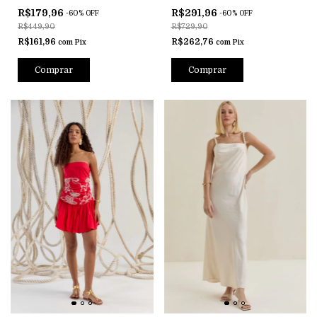
R$179,96
R$291,96
-
60
%
OFF
-
60
%
OFF
R$449,90
R$729,90
R$161,96
R$262,76
com
Pix
com
Pix
Comprar
Comprar