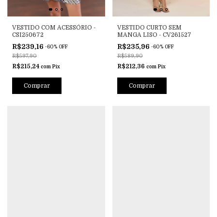
VESTIDO COM ACESSÓRIO -
VESTIDO CURTO SEM
CSI250672
MANGA LISO - CV261527
R$239,16
R$235,96
-
60
%
OFF
-
60
%
OFF
R$597,90
R$589,90
R$215,24
R$212,36
com
Pix
com
Pix
Comprar
Comprar