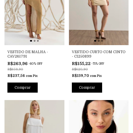
VESTIDO DE MALHA -
VESTIDO CURTO COM CINTO
CAV261791
- CI250899
R$263,96
R$155,22
-
60
%
OFF
-
75
%
OFF
R$659,90
R$620,90
R$237,56
R$139,70
com
Pix
com
Pix
Comprar
Comprar