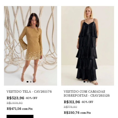
VESTIDO TELA - CAV261576
VESTIDO COM CAMADAS
SOBREPOSTAS - CSAV261526
R$523,96
-
60
%
OFF
R$311,96
-
60
%
OFF
R$1.309,90
R$779,90
R$471,56
com
Pix
R$280,76
com
Pix