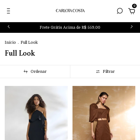
0
Frete Grátis Acima de R$ 559,00
Início
.
Full Look
Full Look
Ordenar
Filtrar