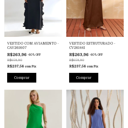
VESTIDO COM AVIAMENTO -
VESTIDO ESTRUTURADO -
CAV261607
CV261441
R$263,96
R$263,96
-
60
%
OFF
-
60
%
OFF
R$659,90
R$659,90
R$237,56
R$237,56
com
Pix
com
Pix
Comprar
Comprar