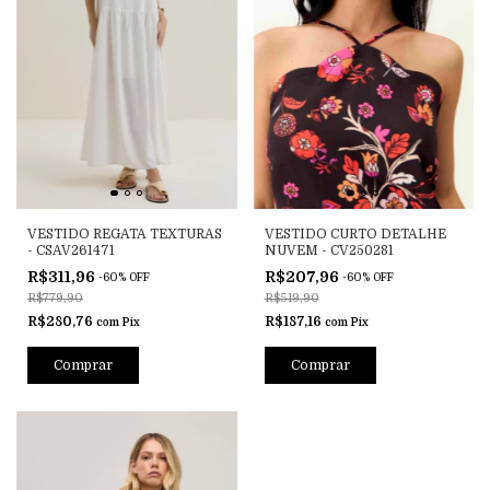
VESTIDO REGATA TEXTURAS
VESTIDO CURTO DETALHE
- CSAV261471
NUVEM - CV250281
R$311,96
R$207,96
-
60
%
OFF
-
60
%
OFF
R$779,90
R$519,90
R$280,76
R$187,16
com
Pix
com
Pix
Comprar
Comprar