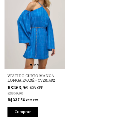
VESTIDO CURTO MANGA
LONGA EVASÊ - CV261482
R$263,96
-
60
%
OFF
R$659,90
R$237,56
com
Pix
Comprar