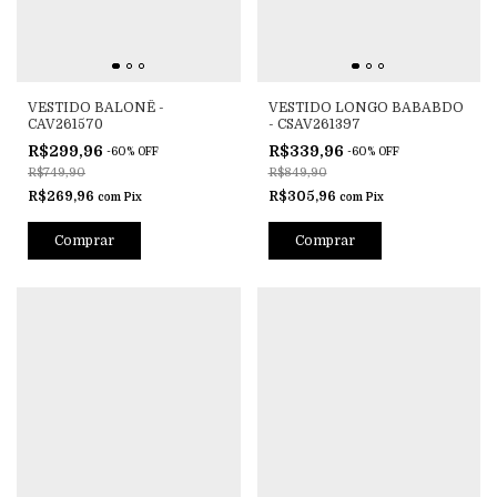
VESTIDO BALONÊ -
VESTIDO LONGO BABABDO
CAV261570
- CSAV261397
R$299,96
R$339,96
-
60
%
OFF
-
60
%
OFF
R$749,90
R$849,90
R$269,96
R$305,96
com
Pix
com
Pix
Comprar
Comprar