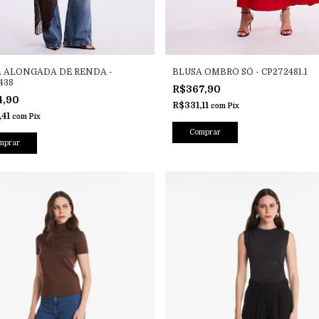
 ALONGADA DE RENDA -
BLUSA OMBRO SÓ - CP272481.1
438
R$367,90
4,90
R$331,11
com
Pix
,41
com
Pix
Comprar
mprar