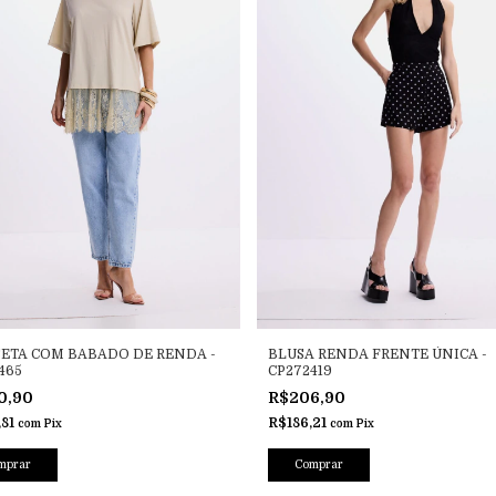
ETA COM BABADO DE RENDA -
BLUSA RENDA FRENTE ÚNICA -
465
CP272419
0,90
R$206,90
,81
R$186,21
com
Pix
com
Pix
mprar
Comprar