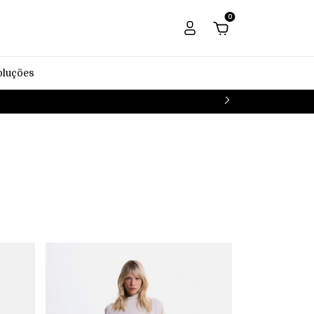
0
oluções