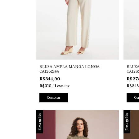
BLUSA AMPLA MANGA LONGA -
BLUSA
CAI262144
CAI26
R$344,90
R$27
R$310,41
R$248
com
Pix
Comprar
Co
Frete grátis
Frete grátis