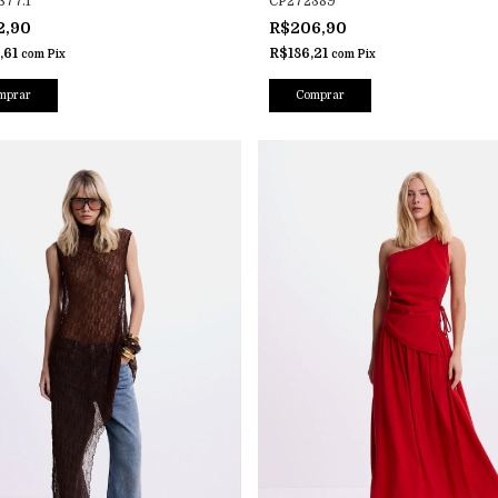
377.1
CP272389
2,90
R$206,90
,61
R$186,21
com
Pix
com
Pix
mprar
Comprar