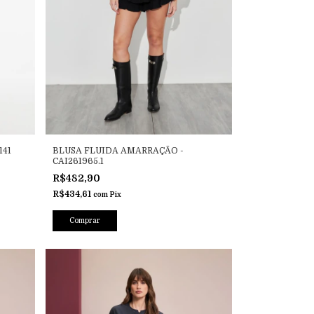
141
BLUSA FLUIDA AMARRAÇÃO -
CAI261965.1
R$482,90
R$434,61
com
Pix
Comprar