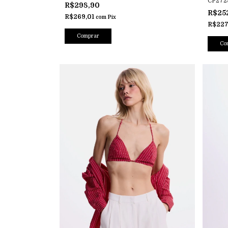
CP272
R$298,90
R$25
R$269,01
com
Pix
R$227
Comprar
Co