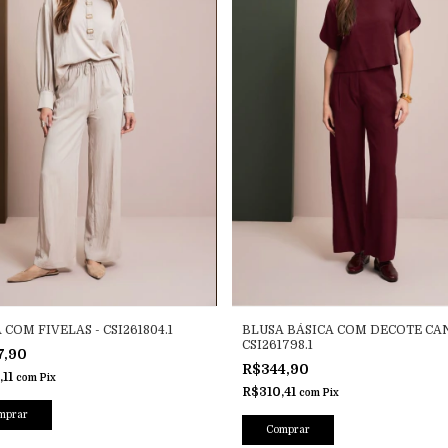
 COM FIVELAS - CSI261804.1
BLUSA BÁSICA COM DECOTE CA
CSI261798.1
7,90
R$344,90
,11
com
Pix
R$310,41
com
Pix
mprar
Comprar