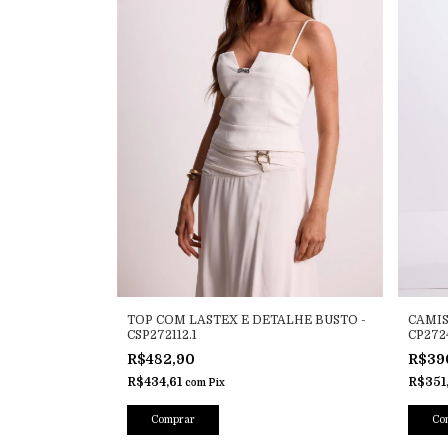
CAMIS
TOP COM LASTEX E DETALHE BUSTO -
CP272
CSP272112.1
R$39
R$482,90
R$351
R$434,61
com
Pix
Co
Comprar