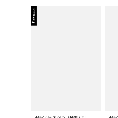
Frete grátis
BLUSA ALONGADA - CSI261794.1
BLUSA