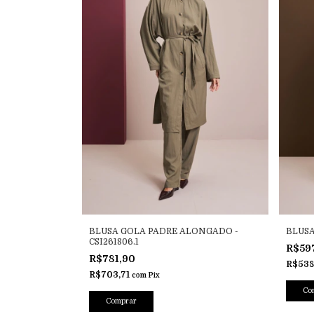
BLUSA GOLA PADRE ALONGADO -
BLUSA
CSI261806.1
R$59
R$781,90
R$538
R$703,71
com
Pix
Co
Comprar