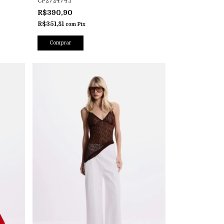
CP272474.1
R$390,90
R$351,81
com
Pix
Comprar