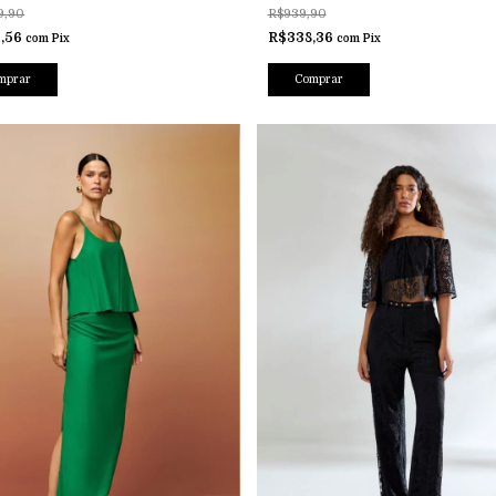
9,90
R$939,90
,56
R$338,36
com
Pix
com
Pix
mprar
Comprar