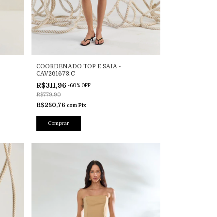
COORDENADO TOP E SAIA -
CAV261673.C
R$311,96
-
60
%
OFF
R$779,90
R$280,76
com
Pix
Comprar