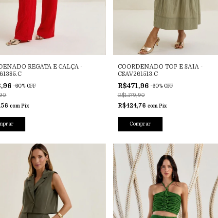
ENADO REGATA E CALÇA -
COORDENADO TOP E SAIA -
61385.C
CSAV261513.C
3,96
R$471,96
-
60
%
OFF
-
60
%
OFF
90
R$1.179,90
,56
R$424,76
com
Pix
com
Pix
mprar
Comprar