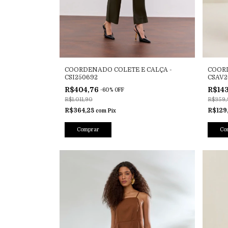
COORDENADO COLETE E CALÇA -
COORD
CSI250692
CSAV2
R$404,76
R$14
-
60
%
OFF
R$1.011,90
R$359,
R$364,28
R$129
com
Pix
Comprar
Co