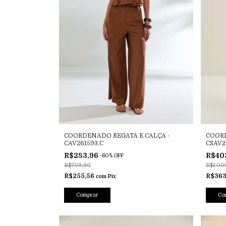
COORDENADO REGATA E CALÇA -
COORD
CAV261593.C
CSAV2
R$283,96
R$40
-
60
%
OFF
R$709,90
R$1.00
R$255,56
R$363
com
Pix
Comprar
Co