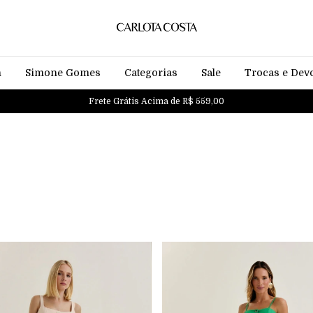
n
Simone Gomes
Categorias
Sale
Trocas e Dev
Frete Grátis Acima de R$ 559,00