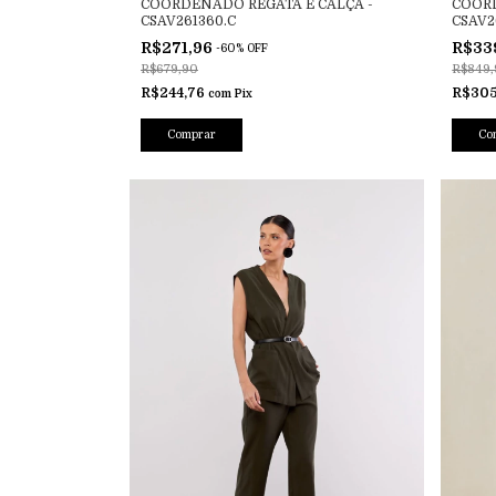
COORDENADO REGATA E CALÇA -
COORD
CSAV261360.C
CSAV2
R$271,96
R$33
-
60
%
OFF
R$679,90
R$849,
R$244,76
R$30
com
Pix
Comprar
Co