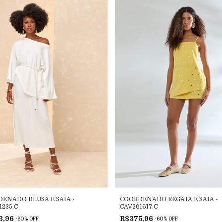
ENADO BLUSA E SAIA -
COORDENADO REGATA E SAIA -
1235.C
CAV261617.C
3,96
R$375,96
-
60
%
OFF
-
60
%
OFF