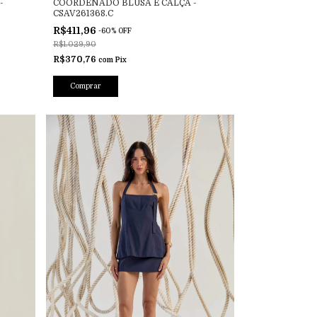
-
COORDENADO BLUSA E CALÇA -
CSAV261368.C
R$411,96
-
60
%
OFF
R$1.029,90
R$370,76
com
Pix
Comprar