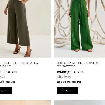
ENADO COLETE E CALÇA -
COORDENADO TOP E CALÇA -
61562.C
CAV261777.C
3,96
R$439,96
-
60
%
OFF
-
60
%
OFF
9,90
R$1.099,90
,56
R$395,96
com
Pix
com
Pix
mprar
Comprar