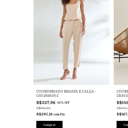
COORDENADO REGATA E CALÇA -
COORD
CAV261659.C
CSAV2
R$327,96
R$18
-
60
%
OFF
R$819,90
R$465,
R$295,16
R$167
com
Pix
Comprar
Co