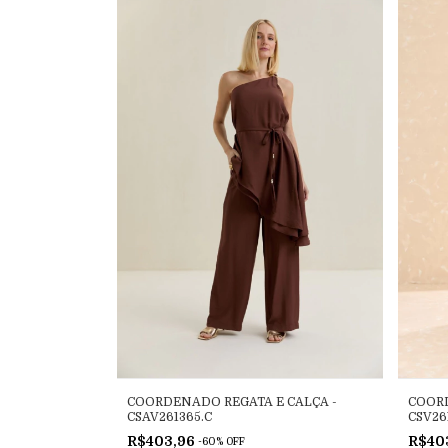
COORDENADO REGATA E CALÇA -
COORD
CSAV261365.C
CSV26
R$403,96
R$40
-
60
%
OFF