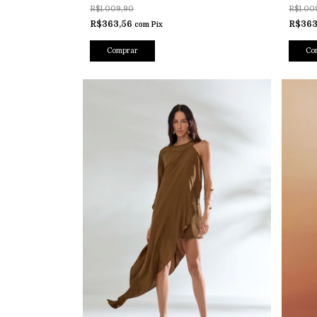
R$1.009,90
R$1.00
R$363,56
R$363
com
Pix
Comprar
Co