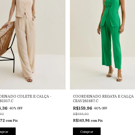
ENADO COLETE E CALÇA -
COORDENADO REGATA E CALÇA 
61357.C
CSAV261487.C
6,36
R$159,96
-
60
%
OFF
-
60
%
OFF
90
R$399,90
,72
R$143,96
com
Pix
com
Pix
mprar
Comprar