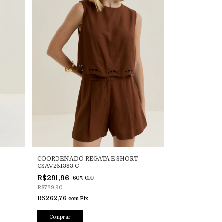
-
COORDENADO REGATA E SHORT -
CSAV261383.C
R$291,96
-
60
%
OFF
R$729,90
R$262,76
com
Pix
Comprar