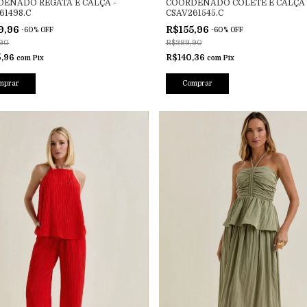
ENADO REGATA E CALÇA -
COORDENADO COLETE E CALÇA 
61498.C
CSAV261545.C
9,96
R$155,96
-
60
%
OFF
-
60
%
OFF
90
R$389,90
5,96
R$140,36
com
Pix
com
Pix
mprar
Comprar