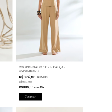
COORDENADO TOP E CALÇA -
CAV261806.C
R$375,96
-
60
%
OFF
R$939,90
R$338,36
com
Pix
Comprar