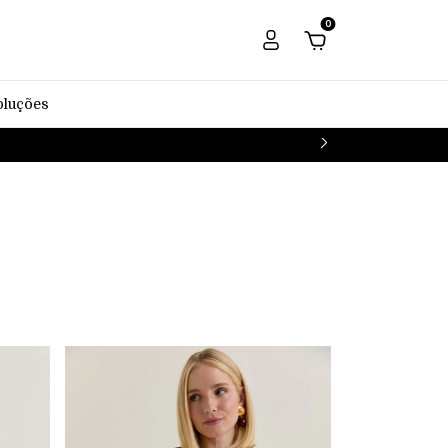
0
oluções