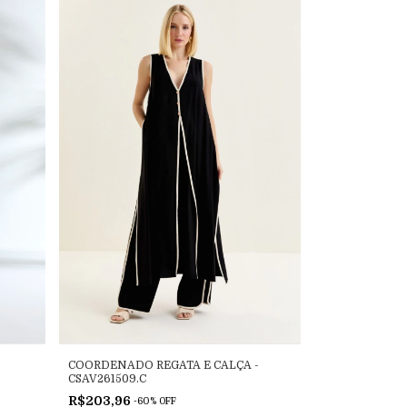
COORDENADO REGATA E CALÇA -
CSAV261509.C
R$203,96
-
60
%
OFF