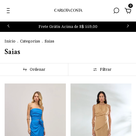
0
Frete Grátis Acima de R$ 559,00
Início
.
Categorias
.
Saias
Saias
Ordenar
Filtrar