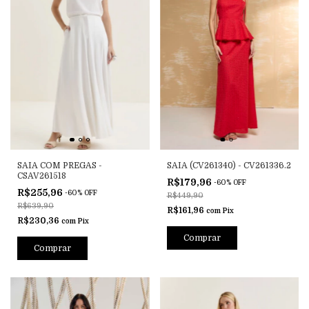
SAIA COM PREGAS -
SAIA (CV261340) - CV261336.2
CSAV261518
R$179,96
-
60
%
OFF
R$255,96
-
60
%
OFF
R$449,90
R$639,90
R$161,96
com
Pix
R$230,36
com
Pix
Comprar
Comprar