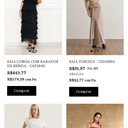
SAIA LONGA COM BABADOS
SAIA TORCIDA - CI250860
DE RENDA - CAP2640
R$91,97
-
75
%
OFF
R$643,77
R$367,90
R$579,39
com
Pix
R$82,77
com
Pix
Comprar
Comprar