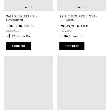
SAIA ALFAIATARIA -
SAIA CURTA RETILINEA -
CAV261673.2
CRI251022
R$163,96
R$128,76
-
60
%
OFF
-
60
%
OFF
R$409,90
R$321,90
R$147,56
R$115,88
com
Pix
com
Pix
Comprar
Comprar