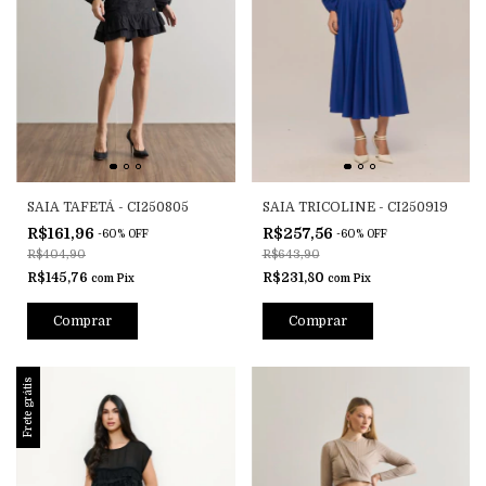
SAIA TAFETÁ - CI250805
SAIA TRICOLINE - CI250919
R$161,96
R$257,56
-
60
%
OFF
-
60
%
OFF
R$404,90
R$643,90
R$145,76
R$231,80
com
Pix
com
Pix
Comprar
Comprar
Frete grátis