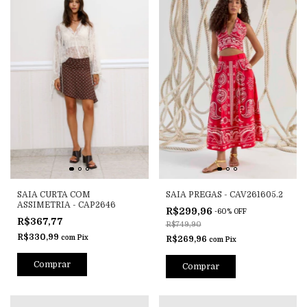
SAIA CURTA COM
SAIA PREGAS - CAV261605.2
ASSIMETRIA - CAP2646
R$299,96
-
60
%
OFF
R$367,77
R$749,90
R$330,99
com
Pix
R$269,96
com
Pix
Comprar
Comprar