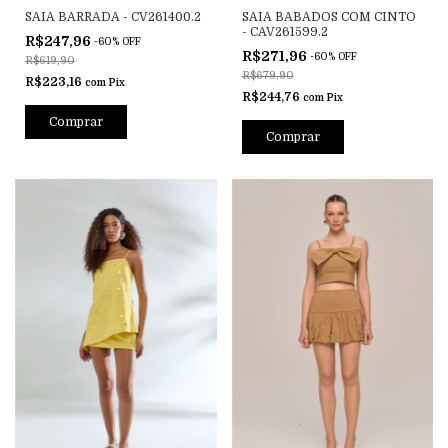
SAIA BARRADA - CV261400.2
SAIA BABADOS COM CINTO
- CAV261599.2
R$247,96
-
60
%
OFF
R$271,96
-
60
%
OFF
R$619,90
R$679,90
R$223,16
com
Pix
R$244,76
com
Pix
Comprar
Comprar