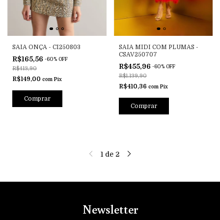
SAIA ONÇA - CI250803
SAIA MIDI COM PLUMAS -
CSAV250707
R$165,56
-
60
%
OFF
R$455,96
-
60
%
OFF
R$413,90
R$1.139,90
R$149,00
com
Pix
R$410,36
com
Pix
Comprar
Comprar
1
de
2
Newsletter