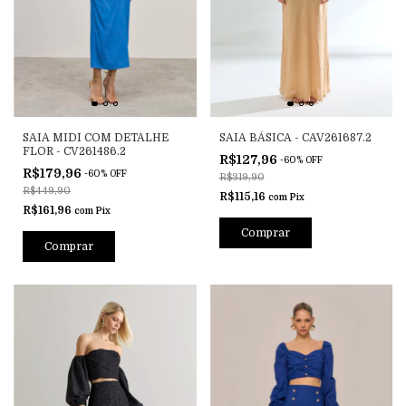
SAIA MIDI COM DETALHE
SAIA BÁSICA - CAV261687.2
FLOR - CV261486.2
R$127,96
-
60
%
OFF
R$179,96
-
60
%
OFF
R$319,90
R$449,90
R$115,16
com
Pix
R$161,96
com
Pix
Comprar
Comprar