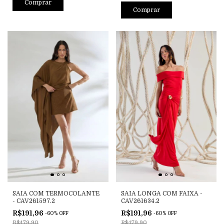
Comprar
Comprar
SAIA COM TERMOCOLANTE
SAIA LONGA COM FAIXA -
- CAV261597.2
CAV261634.2
R$191,96
R$191,96
-
60
%
OFF
-
60
%
OFF
R$479,90
R$479,90