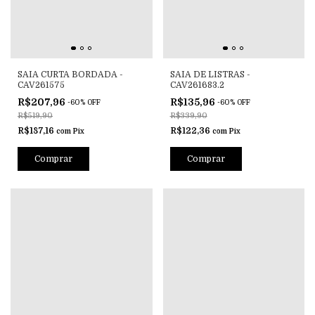
SAIA CURTA BORDADA -
SAIA DE LISTRAS -
CAV261575
CAV261683.2
R$207,96
R$135,96
-
60
%
OFF
-
60
%
OFF
R$519,90
R$339,90
R$187,16
R$122,36
com
Pix
com
Pix
Comprar
Comprar