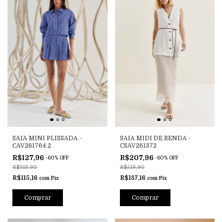
SAIA MINI PLISSADA -
SAIA MIDI DE RENDA -
CAV261764.2
CSAV261372
R$127,96
R$207,96
-
60
%
OFF
-
60
%
OFF
R$319,90
R$519,90
R$115,16
R$187,16
com
Pix
com
Pix
Comprar
Comprar