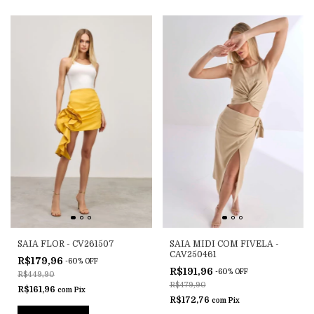
SAIA FLOR - CV261507
SAIA MIDI COM FIVELA -
CAV250461
R$179,96
-
60
%
OFF
R$191,96
-
60
%
OFF
R$449,90
R$479,90
R$161,96
com
Pix
R$172,76
com
Pix