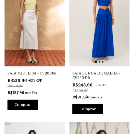
SAIA MIDI LISA - CV261341
SAIA LONGA DE MALHA -
CV250416
R$219,96
-
60
%
OFF
R$243,96
-
60
%
OFF
R$549,90
R$609,90
R$197,96
com
Pix
R$219,56
com
Pix
Comprar
Comprar