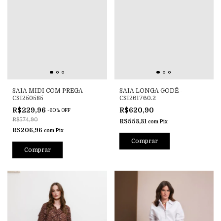
SAIA MIDI COM PREGA -
SAIA LONGA GODÊ -
CSI250585
CSI261760.2
R$229,96
R$620,90
-
60
%
OFF
R$574,90
R$558,81
com
Pix
R$206,96
com
Pix
Comprar
Comprar