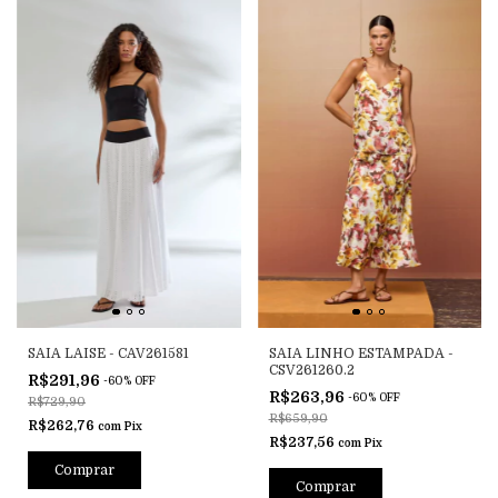
SAIA LAISE - CAV261581
SAIA LINHO ESTAMPADA -
CSV261260.2
R$291,96
-
60
%
OFF
R$263,96
-
60
%
OFF
R$729,90
R$659,90
R$262,76
com
Pix
R$237,56
com
Pix
Comprar
Comprar