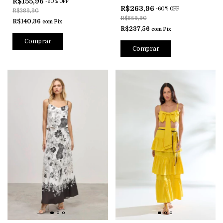
R$155,96
-
60
%
OFF
R$263,96
-
60
%
OFF
R$389,90
R$659,90
R$140,36
com
Pix
R$237,56
com
Pix
Comprar
Comprar