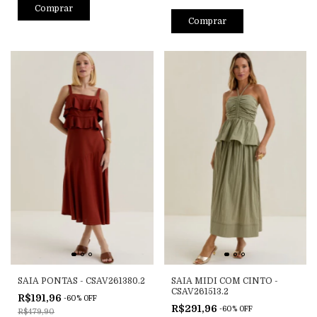
Comprar
Comprar
SAIA PONTAS - CSAV261380.2
SAIA MIDI COM CINTO -
CSAV261513.2
R$191,96
-
60
%
OFF
R$291,96
-
60
%
OFF
R$479,90