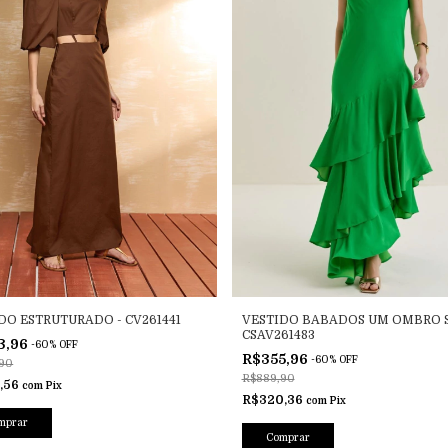
DO ESTRUTURADO - CV261441
VESTIDO BABADOS UM OMBRO S
CSAV261483
3,96
-
60
%
OFF
R$355,96
-
60
%
OFF
90
R$889,90
,56
com
Pix
R$320,36
com
Pix
mprar
Comprar