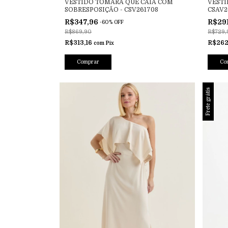
VESTIDO TOMARA QUE CAIA COM
VESTI
SOBRESPOSIÇÃO - CSV261708
CSAV2
R$347,96
R$29
-
60
%
OFF
R$869,90
R$729,
R$313,16
R$262
com
Pix
Comprar
Co
Frete grátis