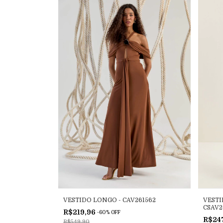
VESTIDO LONGO - CAV261562
VESTI
CSAV2
R$219,96
-
60
%
OFF
R$24
R$549,90