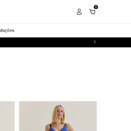
0
oluções