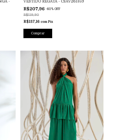
GA -
VESTIDO REGATA - CSAV261359
R$207,96
-
60
%
OFF
R$519,90
R$187,16
com
Pix
Comprar