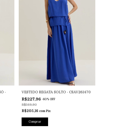
Ó -
VESTIDO REGATA SOLTO - CSAV261470
R$227,96
-
60
%
OFF
R$569,90
R$205,16
com
Pix
Comprar