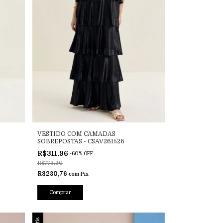
VESTIDO COM CAMADAS
SOBREPOSTAS - CSAV261526
R$311,96
-
60
%
OFF
R$779,90
R$280,76
com
Pix
Comprar