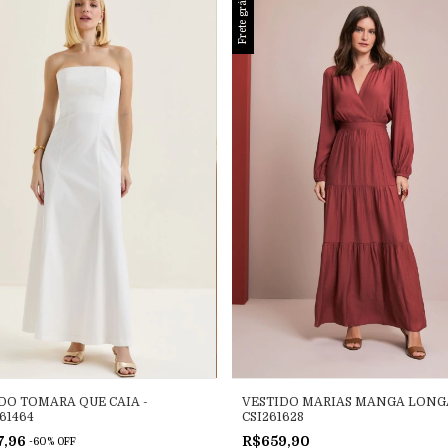
Frete grátis
DO TOMARA QUE CAIA -
VESTIDO MARIAS MANGA LONGA
61464
CSI261628
7,96
R$659,90
-
60
%
OFF