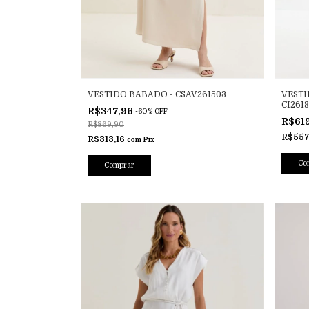
VESTIDO BABADO - CSAV261503
VESTI
CI261
R$347,96
-
60
%
OFF
R$61
R$869,90
R$557
R$313,16
com
Pix
Co
Comprar