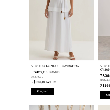
VESTIDO LONGO - CSAV261496
VESTI
CV261
R$327,96
-
60
%
OFF
R$29
R$819,90
R$749,
R$295,16
com
Pix
R$269
Comprar
Co