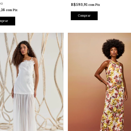
90
R$593,91
com
Pix
,16
com
Pix
Comprar
mprar