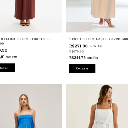
DO LONGO COM TORCIDOS -
VESTIDO COM LAÇO - CAV261688
855
R$271,96
-
60
%
OFF
9,90
R$679,90
,91
com
Pix
R$244,76
com
Pix
mprar
Comprar