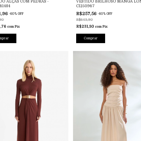
DO ALÇAS COM PEDRAS -
VESTIDO BRILHOSO MANGA LON
61484
CI250967
1,96
R$257,56
-
60
%
OFF
-
60
%
OFF
90
R$643,90
,76
R$231,80
com
Pix
com
Pix
mprar
Comprar