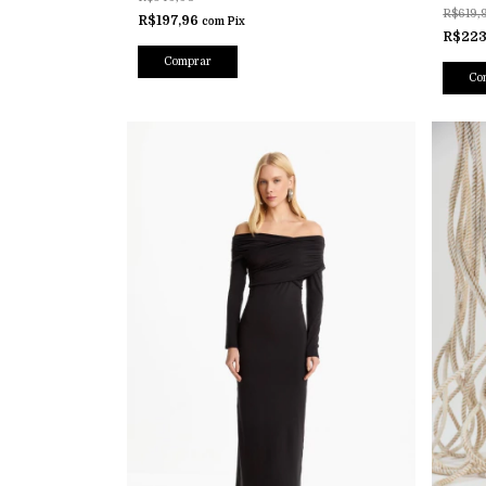
R$619,
R$197,96
com
Pix
R$223
Comprar
Co