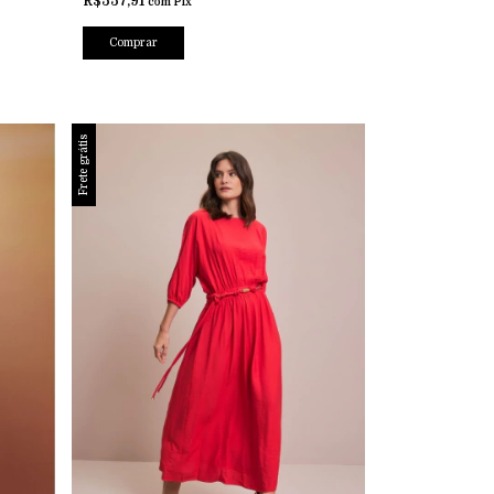
R$557,91
com
Pix
Comprar
Frete grátis