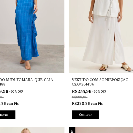
DO MIDI TOMARA-QUE-CAIA -
VESTIDO COM SOPREPOSIÇÃO -
483
CSAV261494
9,96
R$255,96
-
60
%
OFF
-
60
%
OFF
90
R$639,90
,96
R$230,36
com
Pix
com
Pix
mprar
Comprar