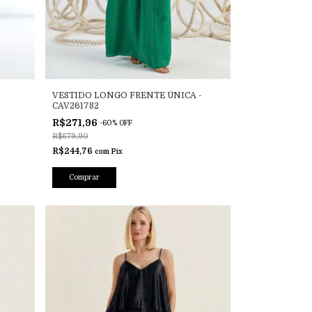
VESTIDO LONGO FRENTE ÚNICA -
CAV261782
R$271,96
-
60
%
OFF
R$679,90
R$244,76
com
Pix
Comprar