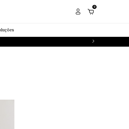
0
oluções