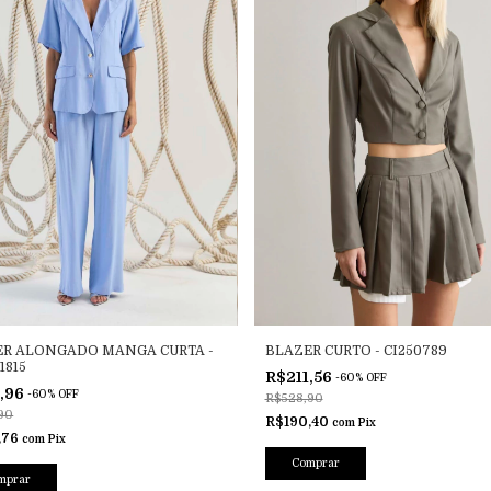
ER ALONGADO MANGA CURTA -
BLAZER CURTO - CI250789
1815
R$211,56
-
60
%
OFF
1,96
-
60
%
OFF
R$528,90
90
R$190,40
com
Pix
,76
com
Pix
Comprar
mprar