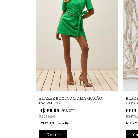
BLAZER BOXI COM AMARRAÇÃO -
BLAZ
CAV250507
CAV26
R$199,96
R$19
-
60
%
OFF
R$499,90
R$479,
R$179,96
R$172
com
Pix
Comprar
Co