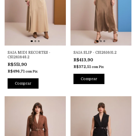
SAIA MIDI RECORTES -
SAIA SLIP - CSI261631.2
CSI261648.2
R$413,90
R$551,90
R$372,51
com
Pix
R$496,71
com
Pix
Comprar
Comprar