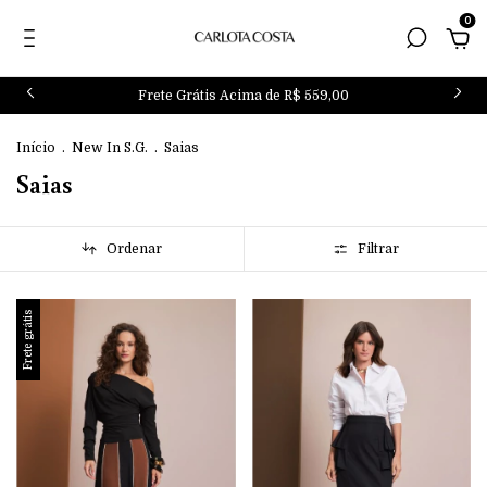
0
Frete Grátis Acima de R$ 559,00
Início
.
New In S.G.
.
Saias
Saias
Ordenar
Filtrar
Frete grátis