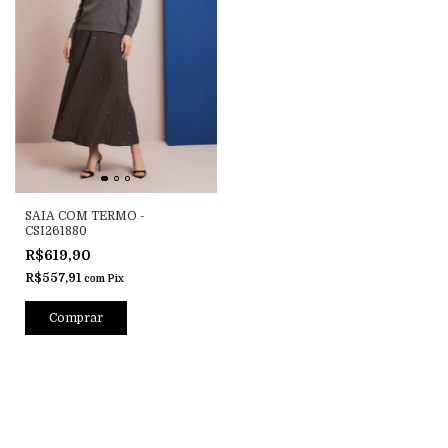
SAIA COM TERMO -
CSI261880
R$619,90
R$557,91
com
Pix
Comprar