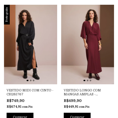
Frete grátis
VESTIDO MIDI COM CINTO -
VESTIDO LONGO COM
CSI261767
MANGAS AMPLAS -
CSI261764
R$749,90
R$499,90
R$674,91
R$449,91
com
Pix
com
Pix
Comprar
Comprar