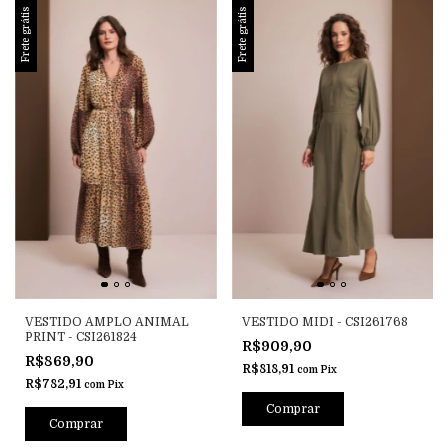
Frete grátis
Frete grátis
VESTIDO AMPLO ANIMAL
VESTIDO MIDI - CSI261768
PRINT - CSI261824
R$909,90
R$869,90
R$818,91
com
Pix
R$782,91
com
Pix
Comprar
Comprar