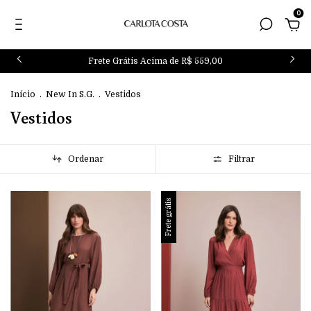
0
Frete Grátis Acima de R$ 559,00
Início
.
New In S.G.
.
Vestidos
Vestidos
Ordenar
Filtrar
Frete grátis