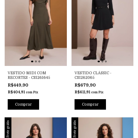
VESTIDO MIDI COM
VESTIDO CLÁSSIC -
RECORTES - CSI261645
CSI262065
R$449,90
R$679,90
R$404,91
R$611,91
com
Pix
com
Pix
Comprar
Comprar
Frete grátis
Frete grátis