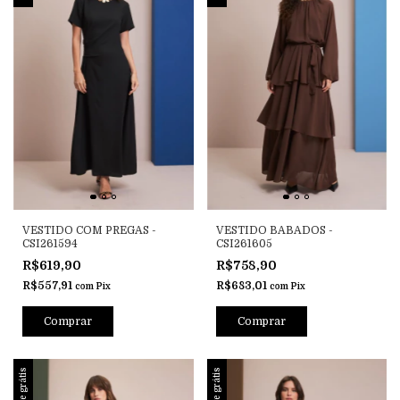
VESTIDO COM PREGAS -
VESTIDO BABADOS -
CSI261594
CSI261605
R$619,90
R$758,90
R$557,91
R$683,01
com
Pix
com
Pix
Comprar
Comprar
Frete grátis
Frete grátis