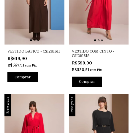
VESTIDO BASICO - CSI261611
VESTIDO COM CINTO -
CSI261819
R$619,90
R$589,90
R$557,91
com
Pix
R$530,91
com
Pix
Comprar
Comprar
Frete grátis
Frete grátis