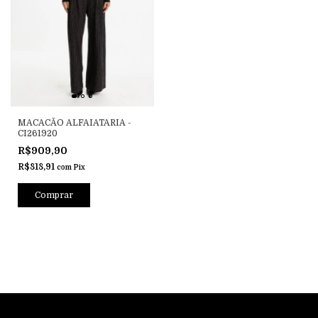
MACACÃO ALFAIATARIA -
CI261920
R$909,90
R$818,91
com
Pix
Comprar