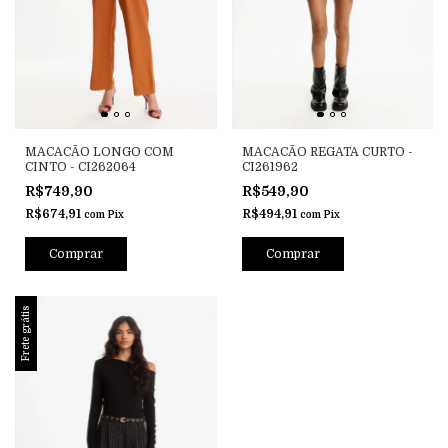
MACACÃO LONGO COM
MACACÃO REGATA CURTO -
CINTO - CI262064
CI261962
R$749,90
R$549,90
R$674,91
R$494,91
com
Pix
com
Pix
Comprar
Comprar
Frete grátis