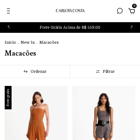
0
Frete Grátis Acima de R$ 559,00
Início
.
New In
.
Macacões
Macacões
Ordenar
Filtrar
Frete grátis