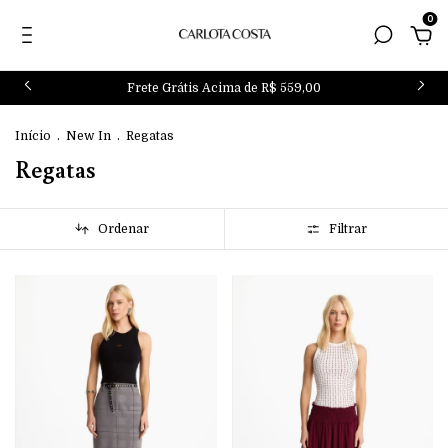
0
Frete Grátis Acima de R$ 559,00
Início
.
New In
.
Regatas
Regatas
Ordenar
Filtrar