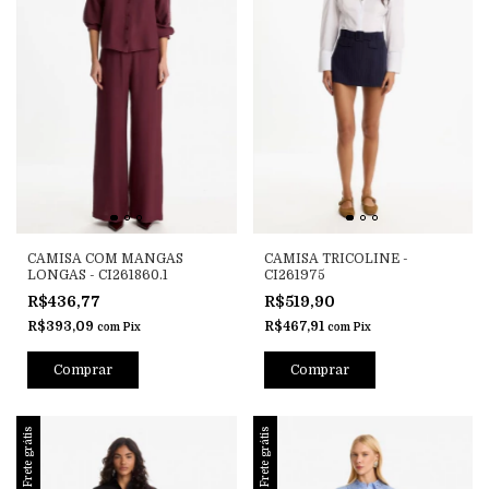
CAMISA COM MANGAS
CAMISA TRICOLINE -
LONGAS - CI261860.1
CI261975
R$436,77
R$519,90
R$393,09
R$467,91
com
Pix
com
Pix
Comprar
Comprar
Frete grátis
Frete grátis