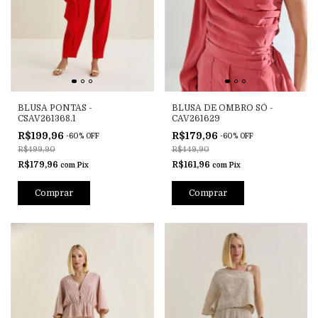
BLUSA PONTAS -
BLUSA DE OMBRO SÓ -
CSAV261368.1
CAV261629
R$199,96
R$179,96
-
60
%
OFF
-
60
%
OFF
R$499,90
R$449,90
R$179,96
R$161,96
com
Pix
com
Pix
Comprar
Comprar