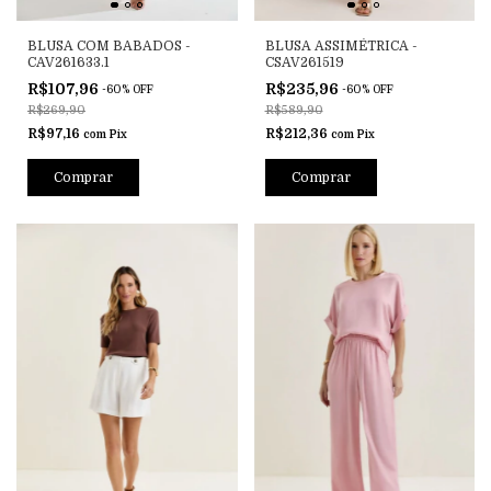
BLUSA COM BABADOS -
BLUSA ASSIMÉTRICA -
CAV261633.1
CSAV261519
R$107,96
R$235,96
-
60
%
OFF
-
60
%
OFF
R$269,90
R$589,90
R$97,16
R$212,36
com
Pix
com
Pix
Comprar
Comprar