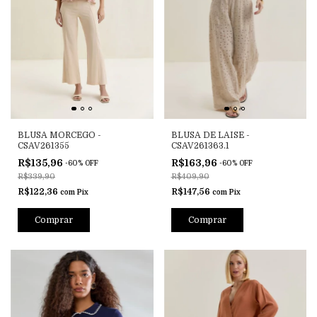
BLUSA MORCEGO -
BLUSA DE LAISE -
CSAV261355
CSAV261363.1
R$135,96
R$163,96
-
60
%
OFF
-
60
%
OFF
R$339,90
R$409,90
R$122,36
R$147,56
com
Pix
com
Pix
Comprar
Comprar