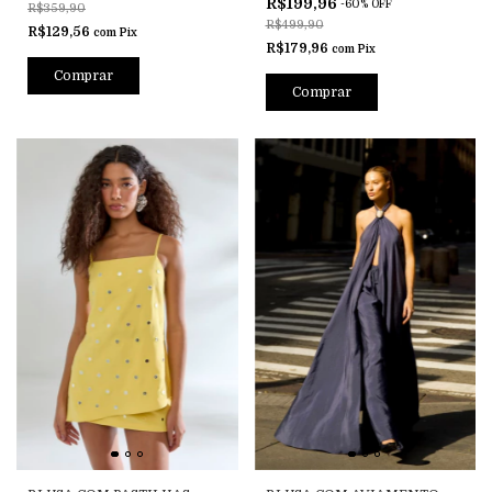
R$199,96
-
60
%
OFF
R$359,90
R$499,90
R$129,56
com
Pix
R$179,96
com
Pix
Comprar
Comprar