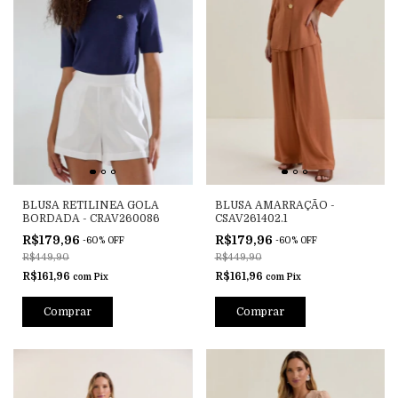
BLUSA RETILINEA GOLA
BLUSA AMARRAÇÃO -
BORDADA - CRAV260086
CSAV261402.1
R$179,96
R$179,96
-
60
%
OFF
-
60
%
OFF
R$449,90
R$449,90
R$161,96
R$161,96
com
Pix
com
Pix
Comprar
Comprar