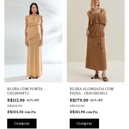
BLUSA COM PONTA -
BLUSA ALONGADA COM
CAV261687.1
FAIXA - CSAV261585.1
R$115,96
R$179,96
-
60
%
OFF
-
60
%
OFF
R$289,90
R$449,90
R$104,36
R$161,96
com
Pix
com
Pix
Comprar
Comprar