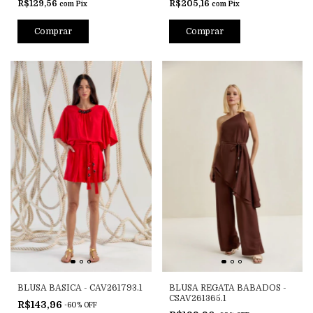
R$129,56
R$205,16
com
Pix
com
Pix
Comprar
Comprar
BLUSA BASICA - CAV261793.1
BLUSA REGATA BABADOS -
CSAV261365.1
R$143,96
-
60
%
OFF