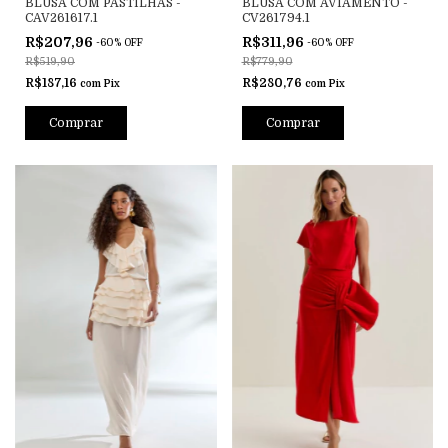
BLUSA COM PASTILHAS -
BLUSA COM AVIAMENTO -
CAV261617.1
CV261794.1
R$207,96
R$311,96
-
60
%
OFF
-
60
%
OFF
R$519,90
R$779,90
R$187,16
R$280,76
com
Pix
com
Pix
Comprar
Comprar