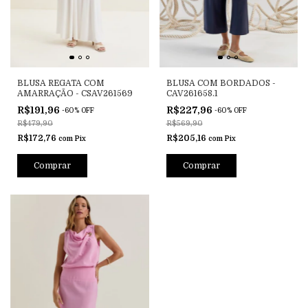
BLUSA REGATA COM
BLUSA COM BORDADOS -
AMARRAÇÃO - CSAV261569
CAV261658.1
R$191,96
R$227,96
-
60
%
OFF
-
60
%
OFF
R$479,90
R$569,90
R$172,76
R$205,16
com
Pix
com
Pix
Comprar
Comprar