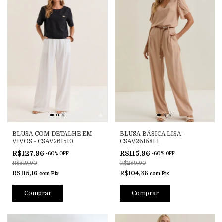
BLUSA COM DETALHE EM
BLUSA BÁSICA LISA -
VIVOS - CSAV261510
CSAV261581.1
R$127,96
R$115,96
-
60
%
OFF
-
60
%
OFF
R$319,90
R$289,90
R$115,16
R$104,36
com
Pix
com
Pix
Comprar
Comprar