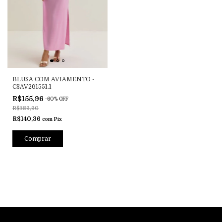
BLUSA COM AVIAMENTO -
CSAV261551.1
R$155,96
-
60
%
OFF
R$389,90
R$140,36
com
Pix
Comprar