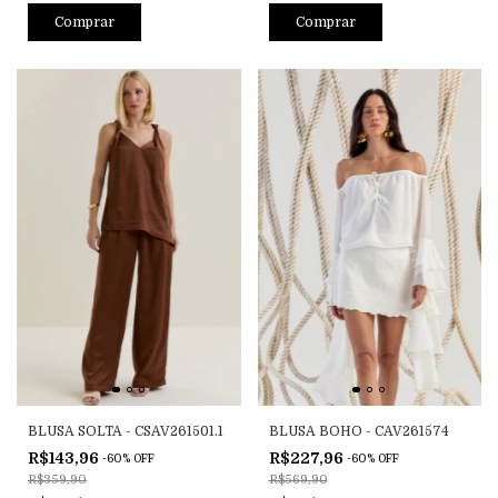
Comprar
Comprar
BLUSA SOLTA - CSAV261501.1
BLUSA BOHO - CAV261574
R$143,96
R$227,96
-
60
%
OFF
-
60
%
OFF
R$359,90
R$569,90