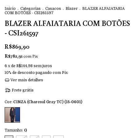
Início
.
Categorias
.
Casacos
.
Blazer
.
BLAZER ALFAIATARIA
COM BOTÕES - CSI261597
BLAZER ALFAIATARIA COM BOTÕES
- CSI261597
R$869,90
R$782,91
com
Pix
6
x de
R$144,98
sem juros
10% de desconto
pagando com Pix
Ver mais detalhes
Frete grátis
Cor:
CINZA (Charcoal Gray TC) (18-0601)
Tamanho:
G