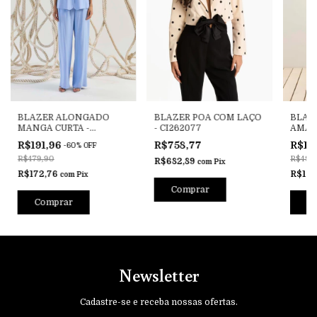
BLAZER ALONGADO
BLAZER POA COM LAÇO
BLAZ
MANGA CURTA -
- CI262077
AMAR
CAV261815
CAV2
R$191,96
R$758,77
R$19
-
60
%
OFF
R$479,90
R$499
R$682,89
com
Pix
R$172,76
R$179
com
Pix
Comprar
Comprar
C
Newsletter
Cadastre-se e receba nossas ofertas.