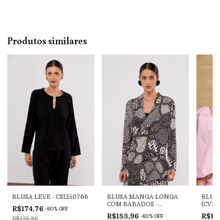
Produtos similares
BLUSA LEVE - CSI250766
BLUSA MANGA LONGA
BLUS
COM BABADOS -
(CV26
R$174,76
-
60
%
OFF
CSI250638
R$183,96
R$15
-
60
%
OFF
R$436,90