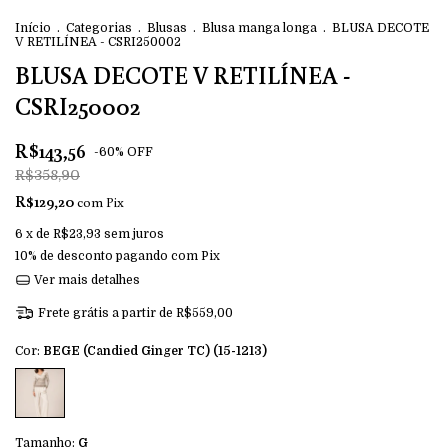
Início
.
Categorias
.
Blusas
.
Blusa manga longa
.
BLUSA DECOTE
V RETILÍNEA - CSRI250002
BLUSA DECOTE V RETILÍNEA -
CSRI250002
R$143,56
-
60
%
OFF
R$358,90
R$129,20
com
Pix
6
x de
R$23,93
sem juros
10% de desconto
pagando com Pix
Ver mais detalhes
Frete grátis
a partir de
R$559,00
Cor:
BEGE (Candied Ginger TC) (15-1213)
Tamanho:
G