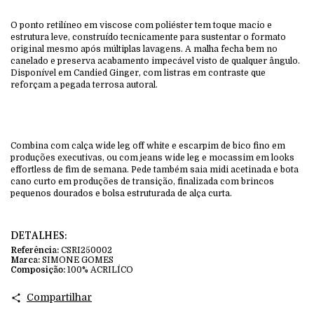
O ponto retilíneo em viscose com poliéster tem toque macio e
estrutura leve, construído tecnicamente para sustentar o formato
original mesmo após múltiplas lavagens. A malha fecha bem no
canelado e preserva acabamento impecável visto de qualquer ângulo.
Disponível em Candied Ginger, com listras em contraste que
reforçam a pegada terrosa autoral.
Combina com calça wide leg off white e escarpim de bico fino em
produções executivas, ou com jeans wide leg e mocassim em looks
effortless de fim de semana. Pede também saia midi acetinada e bota
cano curto em produções de transição, finalizada com brincos
pequenos dourados e bolsa estruturada de alça curta.
DETALHES:
Referência:
CSRI250002
Marca:
SIMONE GOMES
Composição:
100% ACRILÍCO
Compartilhar