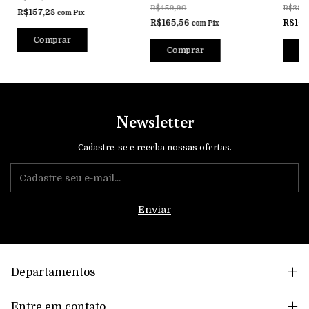
R$459,90
R$389
R$157,28
com
Pix
R$165,56
R$140
com
Pix
Comprar
Comprar
C
Newsletter
Cadastre-se e receba nossas ofertas.
Departamentos
Entre em contato