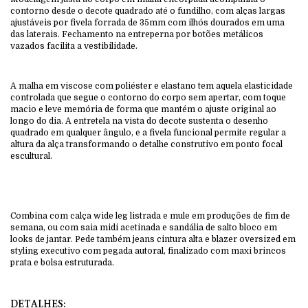
contorno desde o decote quadrado até o fundilho, com alças largas
ajustáveis por fivela forrada de 35mm com ilhós dourados em uma
das laterais. Fechamento na entreperna por botões metálicos
vazados facilita a vestibilidade.
A malha em viscose com poliéster e elastano tem aquela elasticidade
controlada que segue o contorno do corpo sem apertar, com toque
macio e leve memória de forma que mantém o ajuste original ao
longo do dia. A entretela na vista do decote sustenta o desenho
quadrado em qualquer ângulo, e a fivela funcional permite regular a
altura da alça transformando o detalhe construtivo em ponto focal
escultural.
Combina com calça wide leg listrada e mule em produções de fim de
semana, ou com saia midi acetinada e sandália de salto bloco em
looks de jantar. Pede também jeans cintura alta e blazer oversized em
styling executivo com pegada autoral, finalizado com maxi brincos
prata e bolsa estruturada.
DETALHES: