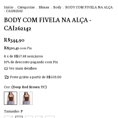
Início
.
Categorias
.
Blusas
.
Body
.
BODY COM FIVELA NA ALÇA
- CAI262142
BODY COM FIVELA NA ALÇA -
CAI262142
R$344,90
R$310,41
com
Pix
6
x de
R$57,48
sem juros
10% de desconto
pagando com Pix
Ver mais detalhes
Frete grátis
a partir de
R$559,00
Cor:
(Deep Red Brown TC)
Tamanho:
P