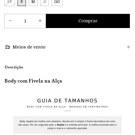
PP
P
M
G
GG
Meios de envio
Descrição
Body com Fivela na Alça