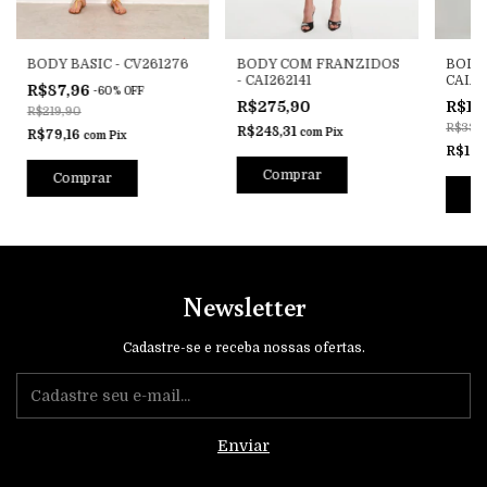
BODY BASIC - CV261276
BODY COM FRANZIDOS
BODY
- CAI262141
CAIA 
R$87,96
-
60
%
OFF
R$275,90
R$13
R$219,90
R$339
R$248,31
com
Pix
R$79,16
com
Pix
R$122
Comprar
Comprar
C
Newsletter
Cadastre-se e receba nossas ofertas.