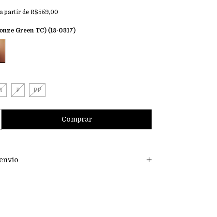
a partir de
R$559,00
nze Green TC) (18-0317)
M
P
PP
envio