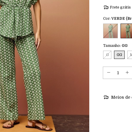
Frete grátis
Cor:
VERDE (Bro
Tamanho:
GG
G
GG
Meios de 