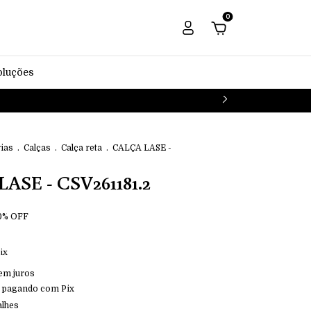
0
oluções
ias
.
Calças
.
Calça reta
.
CALÇA LASE -
ASE - CSV261181.2
0
%
OFF
ix
em juros
pagando com Pix
alhes