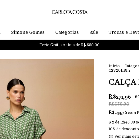
n
Simone Gomes
Categorias
Sale
Trocas e Dev
Frete Grátis Acima de R$ 559,00
Início
.
Categor
CSV261181.2
CALÇA L
R$271,96
-
6
R$679,90
R$244,76
com
P
6
x de
R$45,33
s
10% de desconto
Ver mais det