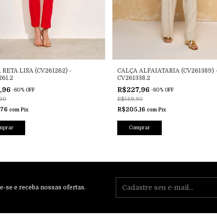
 RETA LISA (CV261262) -
CALÇA ALFAIATARIA (CV261389) 
261.2
CV261338.2
1,96
R$227,96
-
60
%
OFF
-
60
%
OFF
90
R$569,90
,76
R$205,16
com
Pix
com
Pix
mprar
Comprar
e-se e receba nossas ofertas.