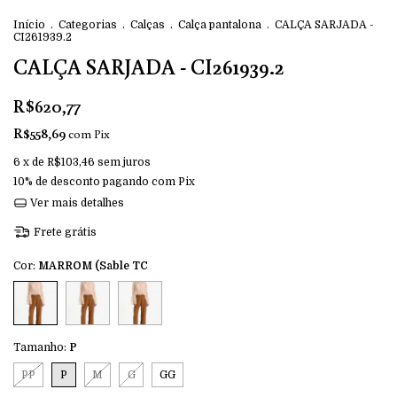
Início
.
Categorias
.
Calças
.
Calça pantalona
.
CALÇA SARJADA -
CI261939.2
CALÇA SARJADA - CI261939.2
R$620,77
R$558,69
com
Pix
6
x de
R$103,46
sem juros
10% de desconto
pagando com Pix
Ver mais detalhes
Frete grátis
Cor:
MARROM (Sable TC
Tamanho:
P
PP
P
M
G
GG