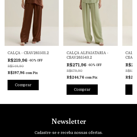
CALÇA - CSAV261501.2
CALÇA ALFAIATARIA -
CALÇA
CSAV261543.2
CSAV2
R$219,96
-
60
%
OFF
R$271,96
R$24
-
60
%
OFF
R$549,90
R$679,90
R$619,
R$197,96
com
Pix
R$244,76
R$223
com
Pix
Comprar
Comprar
C
Newsletter
Cadastre-se e receba nossas ofertas.