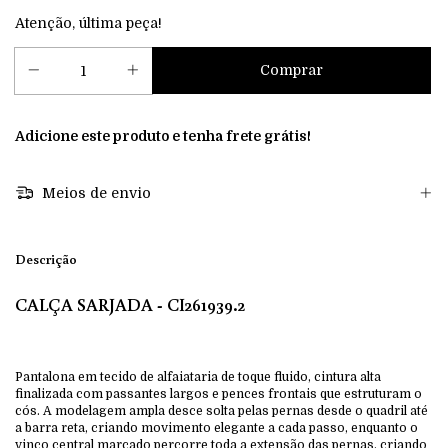
Atenção, última peça!
Adicione este produto e
tenha frete grátis!
Meios de envio
Descrição
CALÇA SARJADA - CI261939.2
Pantalona em tecido de alfaiataria de toque fluido, cintura alta
finalizada com passantes largos e pences frontais que estruturam o
cós. A modelagem ampla desce solta pelas pernas desde o quadril até
a barra reta, criando movimento elegante a cada passo, enquanto o
vinco central marcado percorre toda a extensão das pernas, criando