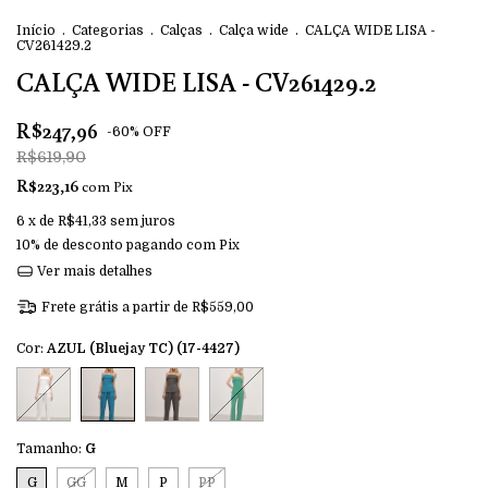
Início
.
Categorias
.
Calças
.
Calça wide
.
CALÇA WIDE LISA -
CV261429.2
CALÇA WIDE LISA - CV261429.2
R$247,96
-
60
%
OFF
R$619,90
R$223,16
com
Pix
6
x de
R$41,33
sem juros
10% de desconto
pagando com Pix
Ver mais detalhes
Frete grátis
a partir de
R$559,00
Cor:
AZUL (Bluejay TC) (17-4427)
Tamanho:
G
G
GG
M
P
PP