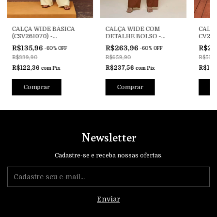
CALÇA WIDE BÁSICA
CALÇA WIDE COM
CALÇA
(CSV261070) -
DETALHE BOLSO -
CV261
CSV261068.2
CV261523
R$135,96
R$263,96
R$20
-
60
%
OFF
-
60
%
OFF
R$339,90
R$659,90
R$519,
R$122,36
R$237,56
R$187
com
Pix
com
Pix
Comprar
Comprar
C
Newsletter
Cadastre-se e receba nossas ofertas.