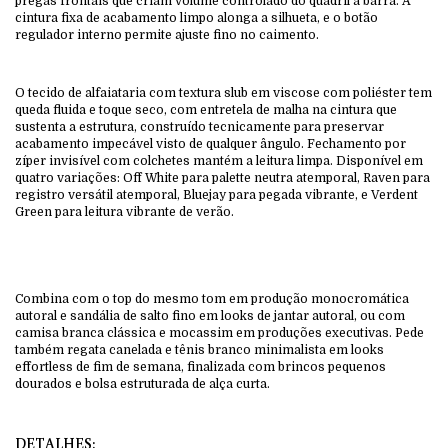
pregas frontais que criam volume controlado do quadril à barra. A
cintura fixa de acabamento limpo alonga a silhueta, e o botão
regulador interno permite ajuste fino no caimento.
O tecido de alfaiataria com textura slub em viscose com poliéster tem
queda fluida e toque seco, com entretela de malha na cintura que
sustenta a estrutura, construído tecnicamente para preservar
acabamento impecável visto de qualquer ângulo. Fechamento por
zíper invisível com colchetes mantém a leitura limpa. Disponível em
quatro variações: Off White para palette neutra atemporal, Raven para
registro versátil atemporal, Bluejay para pegada vibrante, e Verdent
Green para leitura vibrante de verão.
Combina com o top do mesmo tom em produção monocromática
autoral e sandália de salto fino em looks de jantar autoral, ou com
camisa branca clássica e mocassim em produções executivas. Pede
também regata canelada e tênis branco minimalista em looks
effortless de fim de semana, finalizada com brincos pequenos
dourados e bolsa estruturada de alça curta.
DETALHES: