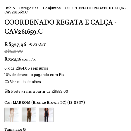
Início
.
Categorias
.
Conjuntos
.
COORDENADO REGATA E CALÇA -
CAV261659.C
COORDENADO REGATA E CALÇA -
CAV261659.C
R$327,96
-
60
%
OFF
R$819,90
R$295,16
com
Pix
6
x de
R$54,66
sem juros
10% de desconto
pagando com Pix
Ver mais detalhes
Frete grátis
a partir de
R$559,00
Cor:
MARROM (Bronze Brown TC) (18-0937)
Tamanho:
G