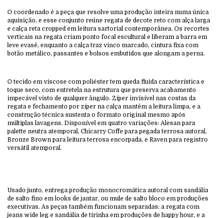
O coordenado é a peça que resolve uma produção inteira numa única
aquisição, e esse conjunto reúne regata de decote reto com alça larga
e calça reta cropped em leitura sartorial contemporânea. Os recortes
verticais na regata criam ponto focal escultural e liberam a barra em
leve evasê, enquanto a calça traz vinco marcado, cintura fixa com
botão metálico, passantes e bolsos embutidos que alongam a perna.
O tecido em viscose com poliéster tem queda fluida característica e
toque seco, com entretela na estrutura que preserva acabamento
impecável visto de qualquer ângulo. Zíper invisível nas costas da
regata e fechamento por zíper na calça mantêm a leitura limpa, e a
construção técnica sustenta o formato original mesmo após
múltiplas lavagens. Disponível em quatro variações: Alesan para
palette neutra atemporal, Chicarry Coffe para pegada terrosa autoral,
Bronze Brown para leitura terrosa encorpada, e Raven para registro
versátil atemporal.
Usado junto, entrega produção monocromática autoral com sandália
de salto fino em looks de jantar, ou mule de salto bloco em produções
executivas. As peças também funcionam separadas: a regata com
jeans wide leg e sandália de tirinha em produções de happy hour, e a