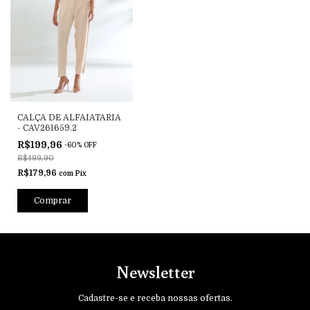
CALÇA DE ALFAIATARIA
- CAV261659.2
R$199,96
-
60
%
OFF
R$499,90
R$179,96
com
Pix
Comprar
Newsletter
Cadastre-se e receba nossas ofertas.