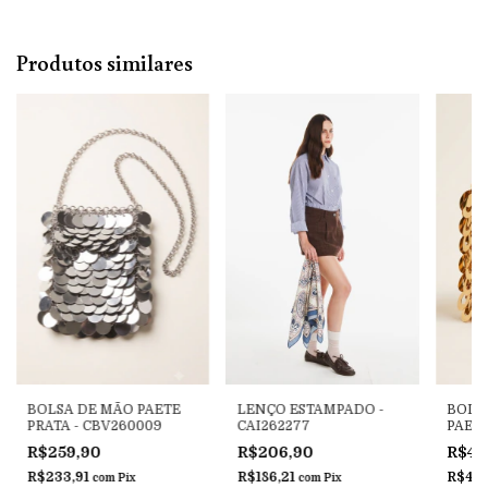
Produtos similares
BOLSA DE MÃO PAETE
LENÇO ESTAMPADO -
BOLS
PRATA - CBV260009
CAI262277
PAET
CBV2
R$259,90
R$206,90
R$45
R$233,91
R$186,21
R$413
com
Pix
com
Pix