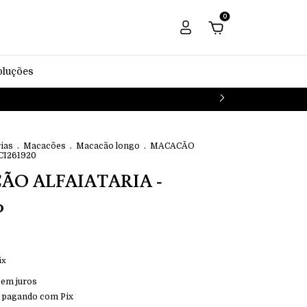
0
oluções
ias
.
Macacões
.
Macacão longo
.
MACACÃO
CI261920
O ALFAIATARIA -
0
ix
sem juros
pagando com Pix