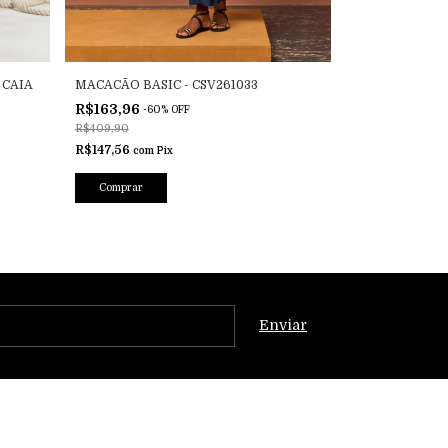
CAIA
MACACÃO BASIC - CSV261033
MACACÃO FLUI
R$163,96
R$199,96
-
60
%
OFF
-
60
R$409,90
R$499,90
R$147,56
R$179,96
com
Pix
com
P
Comprar
Comprar