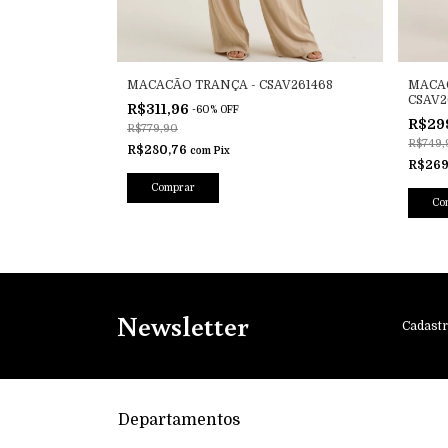
261685
MACACÃO TRANÇA - CSAV261468
MACA
CSAV2
R$311,96
-
60
%
OFF
R$29
R$779,90
R$749,
R$280,76
com
Pix
R$269
Comprar
Co
Newsletter
Cadastr
Departamentos