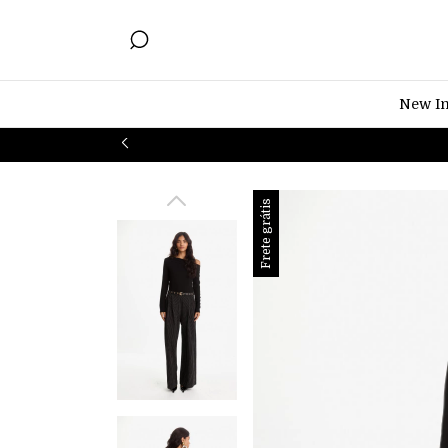
New I
Frete grátis