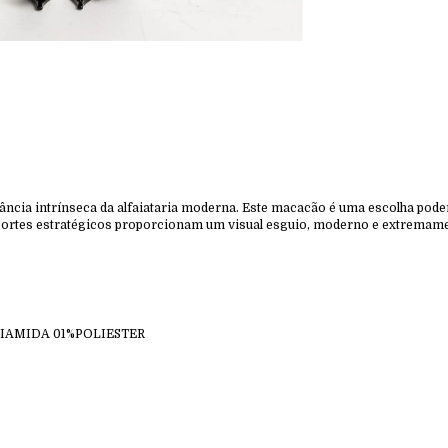
legância intrínseca da alfaiataria moderna. Este macacão é uma escolha po
e cortes estratégicos proporcionam um visual esguio, moderno e extremame
LIAMIDA 01%POLIESTER