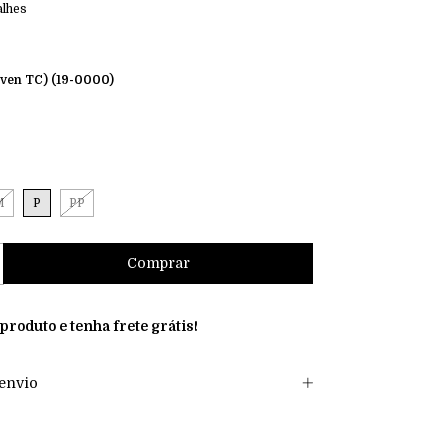
alhes
ven TC) (19-0000)
M
P
PP
 produto e
tenha frete grátis!
envio