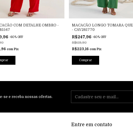
CACÃO COM DETALHE OMBRO -
MACACÃO LONGO TOMARA QUE 
61547
- CAV261770
9,96
R$247,96
-
60
%
OFF
-
60
%
OFF
90
R$619,90
,96
R$223,16
com
Pix
com
Pix
mprar
Comprar
e-se e receba nossas ofertas.
Entre em contato