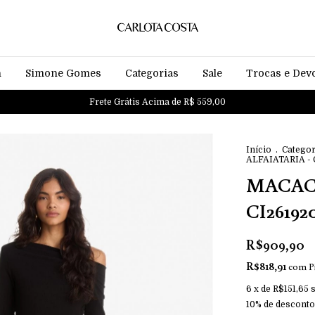
n
Simone Gomes
Categorias
Sale
Trocas e Dev
Frete Grátis Acima de R$ 559,00
Início
.
Categor
ALFAIATARIA - 
MACACÃ
CI26192
R$909,90
R$818,91
com
P
6
x de
R$151,65
10% de desconto