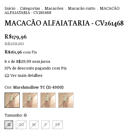
Início
.
Categorias
.
Macacões
.
Macacão curto
.
MACACÃO
ALFAIATARIA - CV261468
MACACÃO ALFAIATARIA - CV261468
R$179,96
R$449,90
R$161,96
com
Pix
6
x de
R$29,99
sem juros
10% de desconto
pagando com Pix
Ver mais detalhes
Cor:
Marshmallow TC (11-4300)
Tamanho:
G
G
GG
M
P
PP