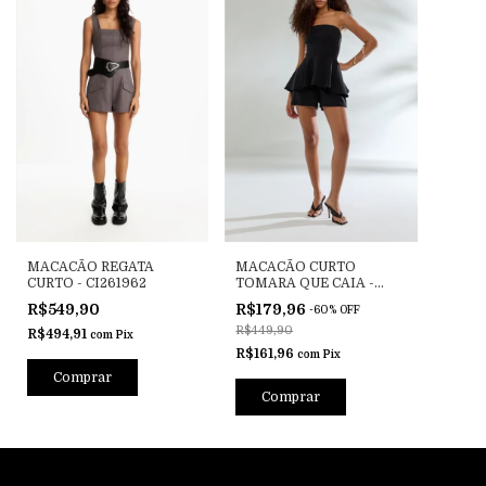
MACACÃO REGATA
MACACÃO CURTO
CURTO - CI261962
TOMARA QUE CAIA -
CAV261785
R$549,90
R$179,96
-
60
%
OFF
R$449,90
R$494,91
com
Pix
R$161,96
com
Pix
Comprar
Comprar