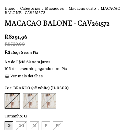
Início
.
Categorias
.
Macacões
.
Macacão curto
.
MACACAO
BALONE - CAV261572
MACACAO BALONE - CAV261572
R$291,96
R$729,90
R$262,76
com
Pix
6
x de
R$48,66
sem juros
10% de desconto
pagando com Pix
Ver mais detalhes
Cor:
BRANCO (off white) (11-0602)
Tamanho:
G
G
GG
M
P
PP