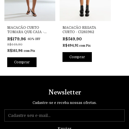
MACACÃO CURTO
MACACÃO REGATA
TOMARA QUE CAIA -
CURTO - CI261962
CAV261785
R$179,96
R$549,90
-
60
%
OFF
R$449,90
R$494,91
com
Pix
R$161,96
com
Pix
Comprar
Comprar
Newsletter
Cadastre-se e receba nossas ofertas.