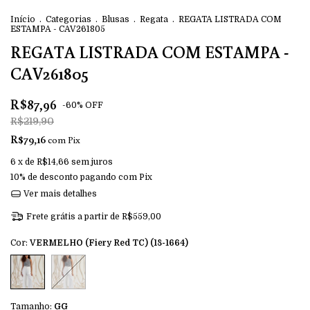
Início
.
Categorias
.
Blusas
.
Regata
.
REGATA LISTRADA COM
ESTAMPA - CAV261805
REGATA LISTRADA COM ESTAMPA -
CAV261805
R$87,96
-
60
%
OFF
R$219,90
R$79,16
com
Pix
6
x de
R$14,66
sem juros
10% de desconto
pagando com Pix
Ver mais detalhes
Frete grátis
a partir de
R$559,00
Cor:
VERMELHO (Fiery Red TC) (18-1664)
Tamanho:
GG