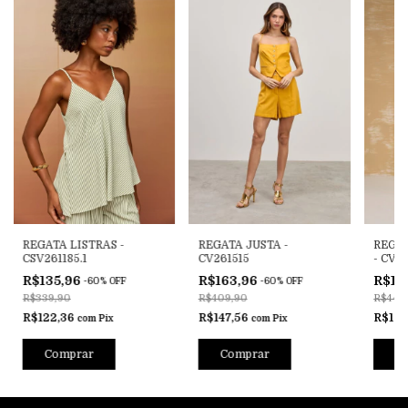
REGATA LISTRAS -
REGATA JUSTA -
REGA
CSV261185.1
CV261515
- CV2
R$135,96
R$163,96
R$17
-
60
%
OFF
-
60
%
OFF
R$339,90
R$409,90
R$449
R$122,36
R$147,56
R$161
com
Pix
com
Pix
Comprar
Comprar
C