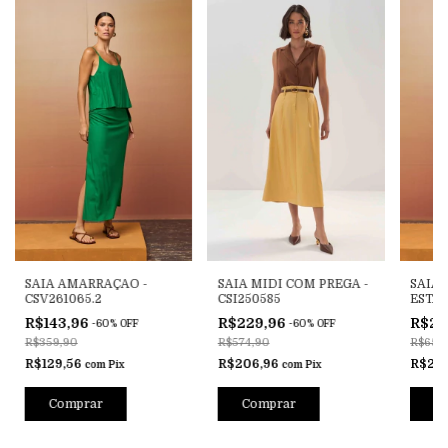
SAIA AMARRAÇAO -
SAIA MIDI COM PREGA -
SAIA
CSV261065.2
CSI250585
ESTA
CSV26
R$143,96
R$229,96
R$26
-
60
%
OFF
-
60
%
OFF
R$359,90
R$574,90
R$659
R$129,56
R$206,96
R$23
com
Pix
com
Pix
Comprar
Comprar
C