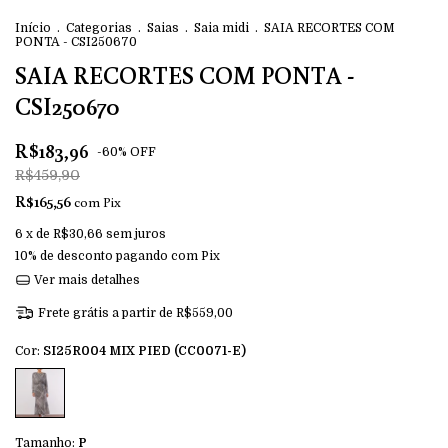
Início
.
Categorias
.
Saias
.
Saia midi
.
SAIA RECORTES COM
PONTA - CSI250670
SAIA RECORTES COM PONTA -
CSI250670
R$183,96
-
60
%
OFF
R$459,90
R$165,56
com
Pix
6
x de
R$30,66
sem juros
10% de desconto
pagando com Pix
Ver mais detalhes
Frete grátis
a partir de
R$559,00
Cor:
SI25R004 MIX PIED (CC0071-E)
Tamanho:
P