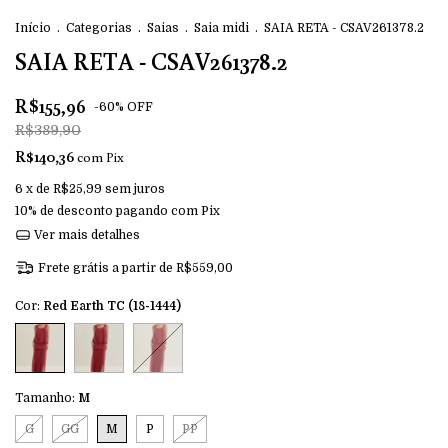
Início
.
Categorias
.
Saias
.
Saia midi
.
SAIA RETA - CSAV261378.2
SAIA RETA - CSAV261378.2
R$155,96
-
60
%
OFF
R$389,90
R$140,36
com
Pix
6
x de
R$25,99
sem juros
10% de desconto
pagando com Pix
Ver mais detalhes
Frete grátis
a partir de
R$559,00
Cor:
Red Earth TC (18-1444)
Tamanho:
M
G
GG
M
P
PP