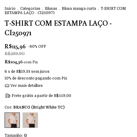
Início
.
Categorias
.
Blusas
.
Blusa manga curta
.
T-SHIRT COM
ESTAMPA LAÇO - CI250971
T-SHIRT COM ESTAMPA LAÇO -
CI250971
R$115,96
-
60
%
OFF
R$289,90
R$104,36
com
Pix
6
x de
R$19,33
sem juros
10% de desconto
pagando com Pix
Ver mais detalhes
Frete grátis
a partir de
R$559,00
Cor:
BRANCO (Bright White TC)
Tamanho:
G