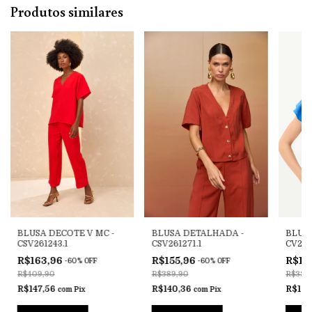
Produtos similares
BLUSA DECOTE V MC -
BLUSA DETALHADA -
BLUSA
CSV261243.1
CSV261271.1
CV25
R$163,96
R$155,96
R$13
-
60
%
OFF
-
60
%
OFF
R$409,90
R$389,90
R$339
R$147,56
R$140,36
R$122
com
Pix
com
Pix