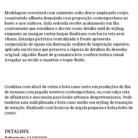
Modelagem oversized com caimento solto desce ampla pelo corpo,
construindo silhueta despojada com proporção contemporânea no
busto e nos ombros. Gola redonda recebe acabamento em fita
contrastante que emoldura o decote como detalhe sutil de styling,
enquanto as mangas curtas largas finalizam com barra reta sem
ribana. Estampa pictórica centralizada à frente apresenta
composição de éguas em ilustração realista de inspiração equestre,
aplicada em técnica que preserva a riqueza de detalhes do desenho
original. Algodão flamê de gramatura leve confere textura visual
irregular ao tecido e mantém o toque fluido.
Combina com short de cetim e bota cano curto em produções de fim
de semana com pegada western contemporânea, ou com calça reta
de alfaiataria e mocassim para looks urbanos despretensiosos. Pede
também saia midi plissada e bota cano médio em styling de transição
de estação, finalizado com brincos de argola pequena e bolsa hobo de
couro.
DETALHES:
Referência:
CAI262336