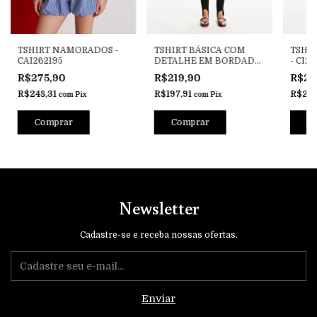
TSHIRT NAMORADOS -
TSHIRT BÁSICA COM
TSHIR
CAI262195
DETALHE EM BORDADO
- CI26
- CI261829
R$275,90
R$219,90
R$22
R$248,31
R$197,91
R$20
com
Pix
com
Pix
Comprar
Comprar
C
Newsletter
Cadastre-se e receba nossas ofertas.