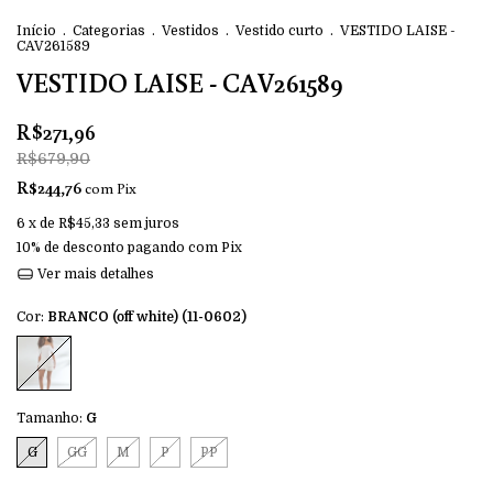
Início
.
Categorias
.
Vestidos
.
Vestido curto
.
VESTIDO LAISE -
CAV261589
VESTIDO LAISE - CAV261589
R$271,96
R$679,90
R$244,76
com
Pix
6
x de
R$45,33
sem juros
10% de desconto
pagando com Pix
Ver mais detalhes
Cor:
BRANCO (off white) (11-0602)
Tamanho:
G
G
GG
M
P
PP