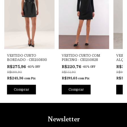
VESTIDO CURTO
VESTIDO CURTO COM
VEST
BORDADO - CSI250830
PIRCING - CSI250828
ALÇA
FLORE
R$275,96
R$220,76
R$36
-
60
%
OFF
-
60
%
OFF
R$689,90
R$551,90
R$909
R$248,36
R$198,68
R$32
com
Pix
com
Pix
Comprar
Comprar
C
Newsletter