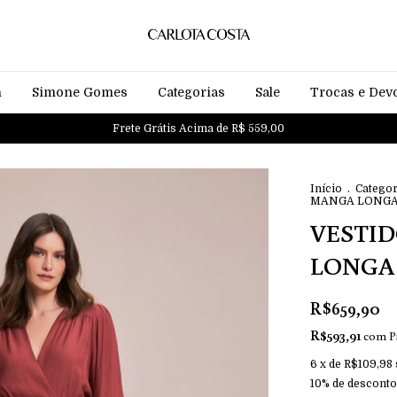
n
Simone Gomes
Categorias
Sale
Trocas e Dev
Frete Grátis Acima de R$ 559,00
Início
.
Categor
MANGA LONGA -
VESTI
LONGA -
R$659,90
R$593,91
com
P
6
x de
R$109,98
10% de desconto