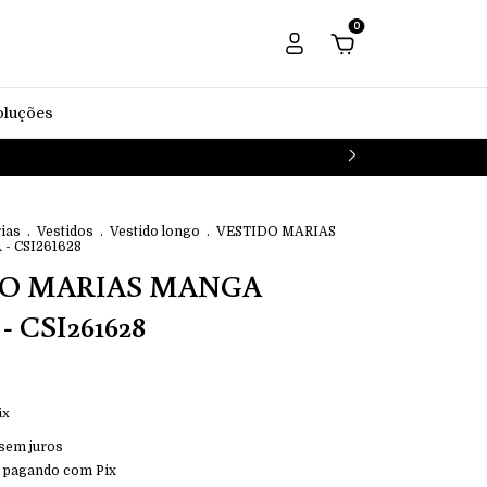
0
oluções
ias
.
Vestidos
.
Vestido longo
.
VESTIDO MARIAS
 CSI261628
DO MARIAS MANGA
 CSI261628
ix
sem juros
pagando com Pix