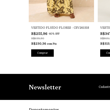
DRAS -
VESTIDO FLUÍDO FLORES - CSV261318
VESTI
R$255,96
R$34
-
60
%
OFF
R$639,90
R$869,
R$230,36
R$313
com
Pix
Comprar
Co
Newsletter
Cadastr
Departamentos