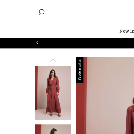
New I
Frete grátis