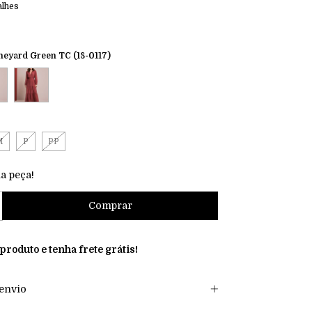
alhes
eyard Green TC (18-0117)
M
P
PP
a peça!
 produto e
tenha frete grátis!
envio