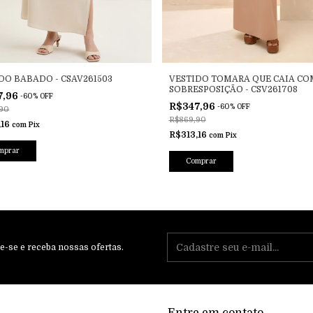
DO BABADO - CSAV261503
VESTIDO TOMARA QUE CAIA CO
SOBRESPOSIÇÃO - CSV261708
7,96
-
60
%
OFF
R$347,96
-
60
%
OFF
90
R$869,90
,16
com
Pix
R$313,16
com
Pix
mprar
Comprar
e-se e receba nossas ofertas.
Entre em contato