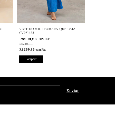
M
VESTIDO MIDI TOMARA-QUE-CAIA -
VESTIDO COM
CV261483
SOBREPOSTAS 
R$299,96
R$311,96
-
60
%
OFF
-
60
R$749,90
R$779,90
R$269,96
R$280,76
com
Pix
com
P
Comprar
Comprar