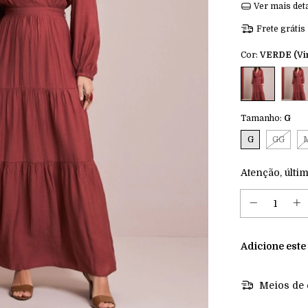
Ver mais det
Frete grátis
Cor:
VERDE (Vin
Tamanho:
G
G
GG
Atenção, últim
Adicione este
Meios de 