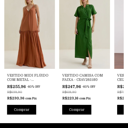
VESTIDO MIDI FLÚIDO
VESTIDO CAMISA COM
VESTI
COM METAL -
FAIXA - CSAV261580
CSI25
CSAV261589
R$255,96
R$247,96
R$29
-
60
%
OFF
-
60
%
OFF
R$639,90
R$619,90
R$735
R$230,36
R$223,16
R$26
com
Pix
com
Pix
Comprar
Comprar
C