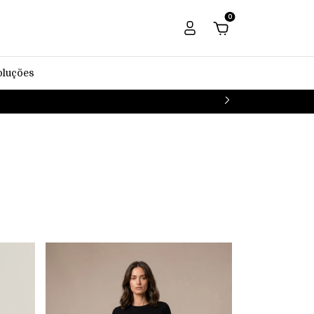
0
oluções