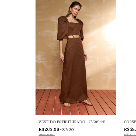
VESTIDO ESTRUTURADO - CV261441
CORSE
R$263,96
R$58
-
60
%
OFF
R$659,90
R$145,