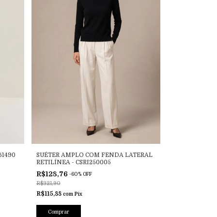
61490
SUÉTER AMPLO COM FENDA LATERAL
RETILÍNEA - CSRI250005
R$128,76
-
60
%
OFF
R$321,90
R$115,88
com
Pix
Comprar