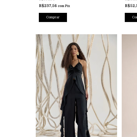
R$237,56
R$52,
com
Pix
Comprar
Co