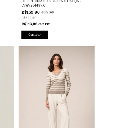
COORDENADO REGATA E CALÇA -
CSAV261487.C
R$159,96
-
60
%
OFF
R$399,90
R$143,96
com
Pix
Comprar