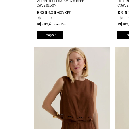
VESTIDO COM AVIAMENTO -
COORD
CAV261607
CSAV2
R$263,96
R$18
-
60
%
OFF
R$659,90
R$465,
R$237,56
R$167
com
Pix
Comprar
Co