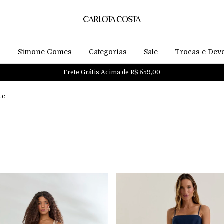
n
Simone Gomes
Categorias
Sale
Trocas e Dev
Frete Grátis Acima de R$ 559,00
.c