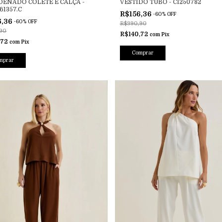
ENADO COLETE E CALÇA -
VESTIDO TUBO - CI250782
61357.C
R$156,36
-
60
%
OFF
6,36
-
60
%
OFF
R$390,90
90
R$140,72
com
Pix
,72
com
Pix
Comprar
mprar