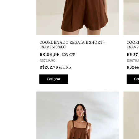
COORDENADO REGATA E SHORT -
COORD
CSAV261383.C
CSAV2
R$291,96
R$27
-
60
%
OFF
R$729,90
R$679,
R$262,76
R$244
com
Pix
Comprar
Co