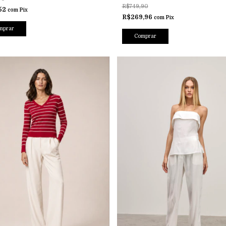
R$749,90
52
com
Pix
R$269,96
com
Pix
mprar
Comprar