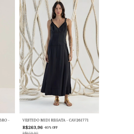
RO -
VESTIDO MIDI REGATA - CAV261771
R$263,96
-
60
%
OFF
R$659,90