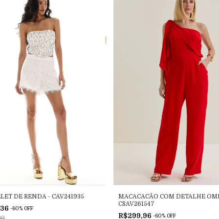
LET DE RENDA - CAV241935
MACACACÃO COM DETALHE OMB
CSAV261547
,36
-
60
%
OFF
R$299,96
-
60
%
OFF
90