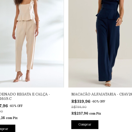
ENADO REGATA E CALÇA -
MACACÃO ALFAIATARIA - CSAV2
1659.C
R$319,96
-
60
%
OFF
7,96
-
60
%
OFF
R$799,90
90
R$287,96
com
Pix
,16
com
Pix
Comprar
mprar