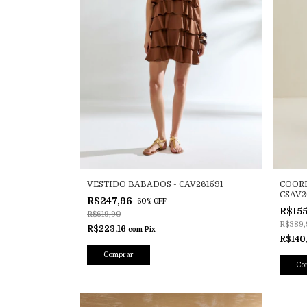
VESTIDO BABADOS - CAV261591
COORD
CSAV2
R$247,96
-
60
%
OFF
R$15
R$619,90
R$389,
R$223,16
com
Pix
R$140
Comprar
Co