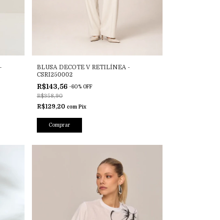
-
BLUSA DECOTE V RETILÍNEA -
CSRI250002
R$143,56
-
60
%
OFF
R$358,90
R$129,20
com
Pix
Comprar