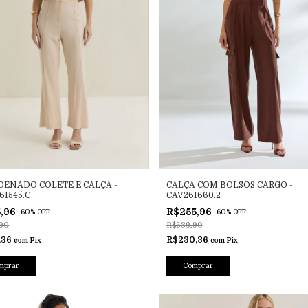
ENADO COLETE E CALÇA -
CALÇA COM BOLSOS CARGO -
61545.C
CAV261660.2
5,96
R$255,96
-
60
%
OFF
-
60
%
OFF
90
R$639,90
,36
R$230,36
com
Pix
com
Pix
mprar
Comprar