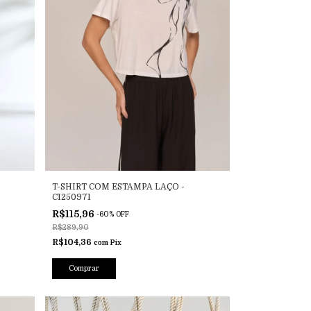
T-SHIRT COM ESTAMPA LAÇO -
CI250971
R$115,96
-
60
%
OFF
R$289,90
R$104,36
com
Pix
Comprar