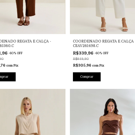
ENADO REGATA E CALÇA -
COORDENADO REGATA E CALÇA 
61360.C
CSAV261498.C
1,96
R$339,96
-
60
%
OFF
-
60
%
OFF
90
R$849,90
,76
R$305,96
com
Pix
com
Pix
mprar
Comprar