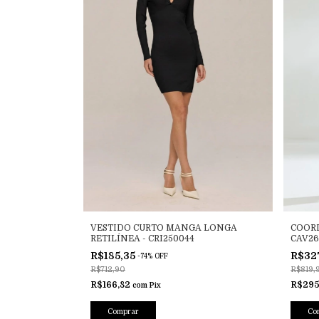
VESTIDO CURTO MANGA LONGA
COORD
RETILÍNEA - CRI250044
CAV26
R$185,35
R$32
-
74
%
OFF
R$712,90
R$819,
R$166,82
R$295
com
Pix
Comprar
Co