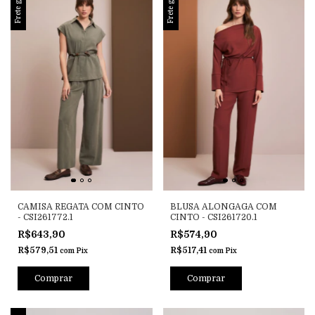
Frete grátis
Frete grátis
CAMISA REGATA COM CINTO
BLUSA ALONGAGA COM
- CSI261772.1
CINTO - CSI261720.1
R$643,90
R$574,90
R$579,51
R$517,41
com
Pix
com
Pix
Comprar
Comprar