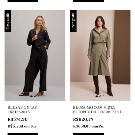
Frete grátis
Frete grátis
BLUSA PONTAS -
BLUSA MG COM VISTA
CSAI262046
ESCONDIDA - CSI261778.1
R$574,90
R$620,77
R$517,41
R$558,69
com
Pix
com
Pix