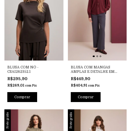
BLUSA COM NÓ -
BLUSA COM MANGAS
CSAI262352.1
AMPLAS E DETALHE EM
AMARRAÇÃO. - CSI261762
R$298,90
R$449,90
R$269,01
R$404,91
com
Pix
com
Pix
Comprar
Comprar
Frete grátis
Frete grátis