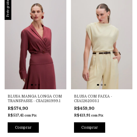
Frete grátis
BLUSA MANGA LONGA COM
BLUSA COM FAIXA -
TRANSPASSE - CSAI261999.1
CSAI262003.1
R$574,90
R$459,90
R$517,41
R$413,91
com
Pix
com
Pix
Comprar
Comprar