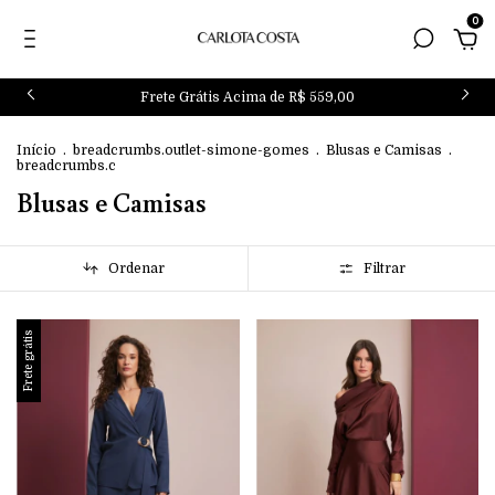
0
Frete Grátis Acima de R$ 559,00
Início
.
breadcrumbs.outlet-simone-gomes
.
Blusas e Camisas
.
breadcrumbs.c
Blusas e Camisas
Ordenar
Filtrar
Frete grátis