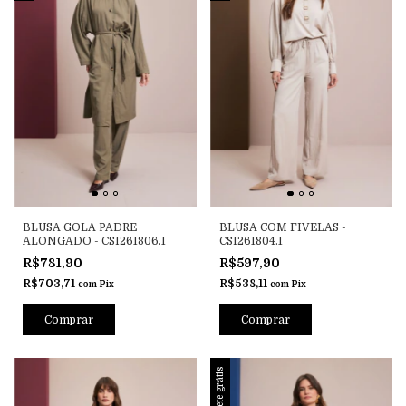
BLUSA GOLA PADRE
BLUSA COM FIVELAS -
ALONGADO - CSI261806.1
CSI261804.1
R$781,90
R$597,90
R$703,71
R$538,11
com
Pix
com
Pix
Comprar
Comprar
Frete grátis