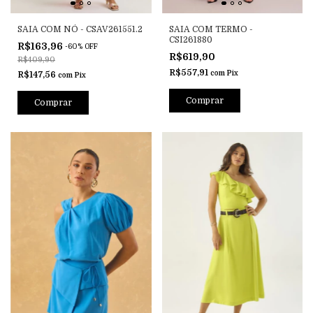
SAIA COM NÓ - CSAV261551.2
SAIA COM TERMO -
CSI261880
R$163,96
-
60
%
OFF
R$619,90
R$409,90
R$557,91
com
Pix
R$147,56
com
Pix
Comprar
Comprar