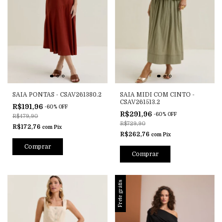
SAIA PONTAS - CSAV261380.2
SAIA MIDI COM CINTO -
CSAV261513.2
R$191,96
-
60
%
OFF
R$291,96
-
60
%
OFF
R$479,90
R$729,90
R$172,76
com
Pix
R$262,76
com
Pix
Comprar
Comprar
Frete grátis