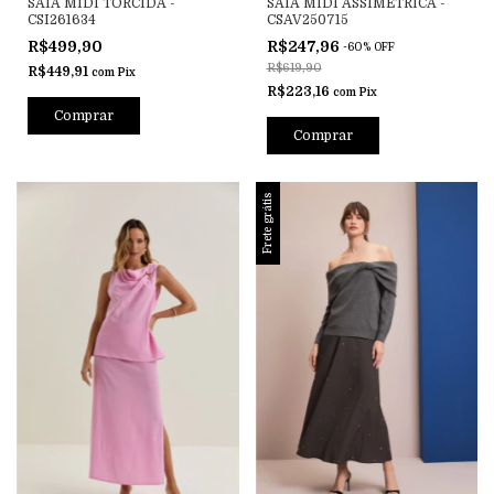
SAIA MIDI TORCIDA -
SAIA MIDI ASSIMÉTRICA -
CSI261634
CSAV250715
R$499,90
R$247,96
-
60
%
OFF
R$619,90
R$449,91
com
Pix
R$223,16
com
Pix
Comprar
Comprar
Frete grátis