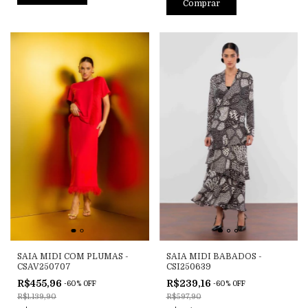
Comprar
SAIA MIDI COM PLUMAS -
SAIA MIDI BABADOS -
CSAV250707
CSI250639
R$455,96
R$239,16
-
60
%
OFF
-
60
%
OFF
R$1.139,90
R$597,90