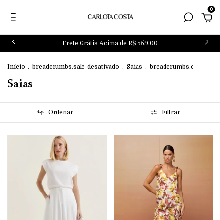
0
Frete Grátis Acima de R$ 559,00
Início
.
breadcrumbs.sale-desativado
.
Saias
.
breadcrumbs.c
Saias
Ordenar
Filtrar