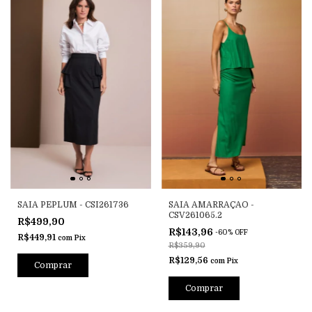
SAIA PEPLUM - CSI261736
SAIA AMARRAÇAO -
CSV261065.2
R$499,90
R$143,96
-
60
%
OFF
R$449,91
com
Pix
R$359,90
R$129,56
com
Pix
Comprar
Comprar