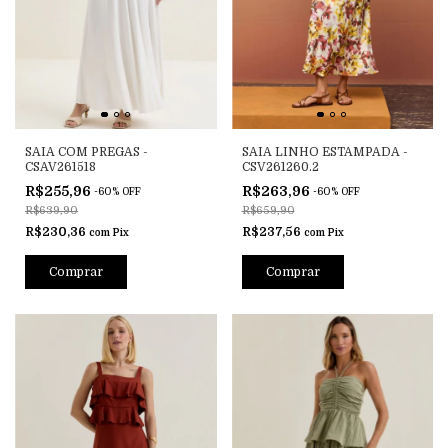
SAIA COM PREGAS -
SAIA LINHO ESTAMPADA -
CSAV261518
CSV261260.2
R$255,96
R$263,96
-
60
%
OFF
-
60
%
OFF
R$639,90
R$659,90
R$230,36
R$237,56
com
Pix
com
Pix
Comprar
Comprar