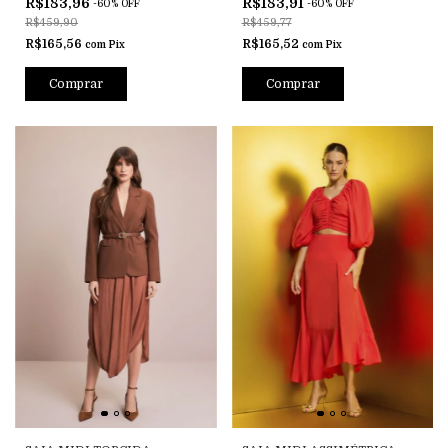
R$183,96
R$183,91
-
60
%
OFF
-
60
%
OFF
R$459,90
R$459,77
R$165,56
R$165,52
com
Pix
com
Pix
Comprar
Comprar