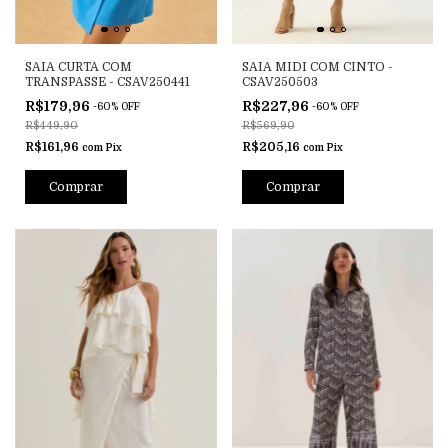
SAIA CURTA COM
SAIA MIDI COM CINTO -
TRANSPASSE - CSAV250441
CSAV250503
R$179,96
R$227,96
-
60
%
OFF
-
60
%
OFF
R$449,90
R$569,90
R$161,96
R$205,16
com
Pix
com
Pix
Comprar
Comprar