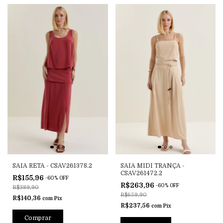
SAIA RETA - CSAV261378.2
SAIA MIDI TRANÇA -
CSAV261472.2
R$155,96
-
60
%
OFF
R$263,96
-
60
%
OFF
R$389,90
R$659,90
R$140,36
com
Pix
R$237,56
com
Pix
Comprar