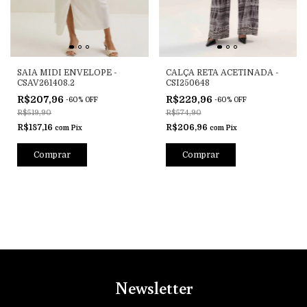
SAIA MIDI ENVELOPE -
CALÇA RETA ACETINADA -
CSAV261408.2
CSI250648
R$207,96
R$229,96
-
60
%
OFF
-
60
%
OFF
R$519,90
R$574,90
R$187,16
R$206,96
com
Pix
com
Pix
Comprar
Comprar
Newsletter