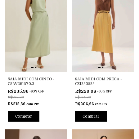
SAIA MIDI COM CINTO -
SAIA MIDI COM PREGA -
CSAV261570.2
CSI250585
R$235,96
R$229,96
-
60
%
OFF
-
60
%
OFF
R$589,90
R$574,90
R$212,36
R$206,96
com
Pix
com
Pix
Comprar
Comprar