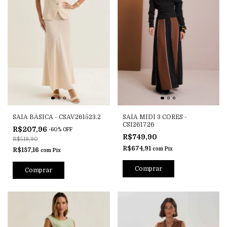
SAIA BÁSICA - CSAV261523.2
SAIA MIDI 3 CORES -
CSI261726
R$207,96
-
60
%
OFF
R$749,90
R$519,90
R$674,91
com
Pix
R$187,16
com
Pix
Comprar
Comprar